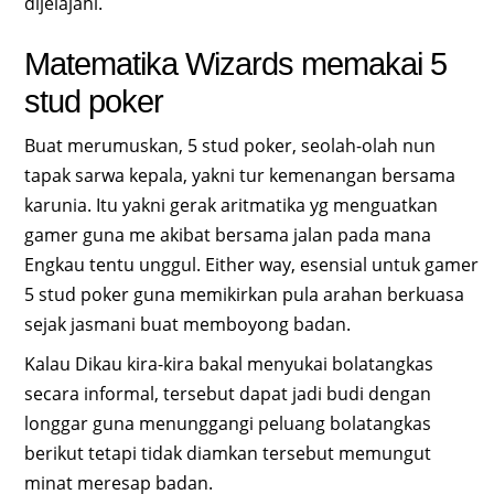
dijelajahi.
Matematika Wizards memakai 5
stud poker
Buat merumuskan, 5 stud poker, seolah-olah nun
tapak sarwa kepala, yakni tur kemenangan bersama
karunia. Itu yakni gerak aritmatika yg menguatkan
gamer guna me akibat bersama jalan pada mana
Engkau tentu unggul. Either way, esensial untuk gamer
5 stud poker guna memikirkan pula arahan berkuasa
sejak jasmani buat memboyong badan.
Kalau Dikau kira-kira bakal menyukai bolatangkas
secara informal, tersebut dapat jadi budi dengan
longgar guna menunggangi peluang bolatangkas
berikut tetapi tidak diamkan tersebut memungut
minat meresap badan.