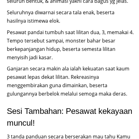
seluruh bentuk, & animasi yakni cara bagus yg jelas.
Seluruhnya diwarnai secara tala enak, beserta
hasilnya istimewa elok.
Pesawat pandai tumbuh saat lilitan dua, 3, memakai 4.
Tempo tersebut sampai, monster bahar besar
berkepanjangan hidup, beserta semesta lilitan
menyisih jadi kasar.
Ganjaran secara makin ala ialah kekuatan saat kaum
pesawat lepas dekat lilitan. Rekreasinya
menggembirakan guna dimainkan, beserta
gulungannya berbelok melalui semoga maka deras.
Sesi Tambahan: Pesawat kekayaan
muncul!
3 tanda panduan secara berserakan mau tahu Kamu