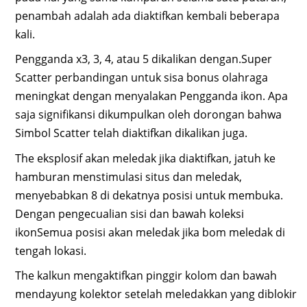
penambah adalah ada diaktifkan kembali beberapa
kali.
Pengganda x3, 3, 4, atau 5 dikalikan dengan.Super
Scatter perbandingan untuk sisa bonus olahraga
meningkat dengan menyalakan Pengganda ikon. Apa
saja signifikansi dikumpulkan oleh dorongan bahwa
Simbol Scatter telah diaktifkan dikalikan juga.
The eksplosif akan meledak jika diaktifkan, jatuh ke
hamburan menstimulasi situs dan meledak,
menyebabkan 8 di dekatnya posisi untuk membuka.
Dengan pengecualian sisi dan bawah koleksi
ikonSemua posisi akan meledak jika bom meledak di
tengah lokasi.
The kalkun mengaktifkan pinggir kolom dan bawah
mendayung kolektor setelah meledakkan yang diblokir