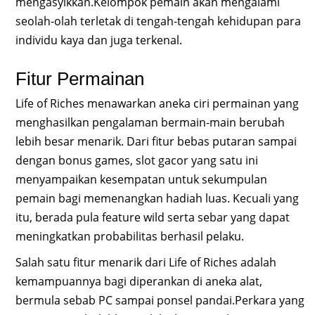
mengasyikkan.Kelompok pemain akan mengalami
seolah-olah terletak di tengah-tengah kehidupan para
individu kaya dan juga terkenal.
Fitur Permainan
Life of Riches menawarkan aneka ciri permainan yang
menghasilkan pengalaman bermain-main berubah
lebih besar menarik. Dari fitur bebas putaran sampai
dengan bonus games, slot gacor yang satu ini
menyampaikan kesempatan untuk sekumpulan
pemain bagi memenangkan hadiah luas. Kecuali yang
itu, berada pula feature wild serta sebar yang dapat
meningkatkan probabilitas berhasil pelaku.
Salah satu fitur menarik dari Life of Riches adalah
kemampuannya bagi diperankan di aneka alat,
bermula sebab PC sampai ponsel pandai.Perkara yang