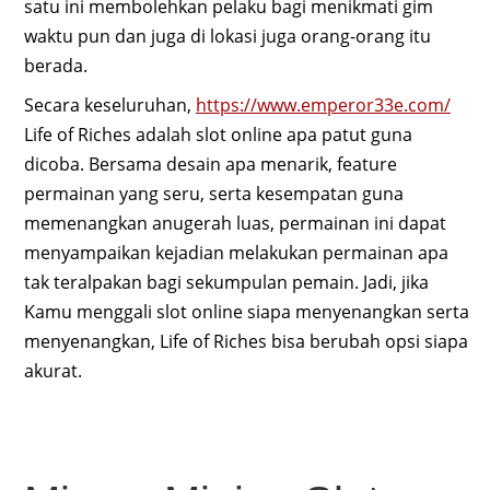
satu ini membolehkan pelaku bagi menikmati gim
waktu pun dan juga di lokasi juga orang-orang itu
berada.
Secara keseluruhan,
https://www.emperor33e.com/
Life of Riches adalah slot online apa patut guna
dicoba. Bersama desain apa menarik, feature
permainan yang seru, serta kesempatan guna
memenangkan anugerah luas, permainan ini dapat
menyampaikan kejadian melakukan permainan apa
tak teralpakan bagi sekumpulan pemain. Jadi, jika
Kamu menggali slot online siapa menyenangkan serta
menyenangkan, Life of Riches bisa berubah opsi siapa
akurat.