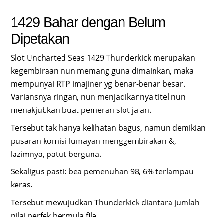
1429 Bahar dengan Belum
Dipetakan
Slot Uncharted Seas 1429 Thunderkick merupakan
kegembiraan nun memang guna dimainkan, maka
mempunyai RTP imajiner yg benar-benar besar.
Variansnya ringan, nun menjadikannya titel nun
menakjubkan buat pemeran slot jalan.
Tersebut tak hanya kelihatan bagus, namun demikian
pusaran komisi lumayan menggembirakan &,
lazimnya, patut berguna.
Sekaligus pasti: bea pemenuhan 98, 6% terlampau
keras.
Tersebut mewujudkan Thunderkick diantara jumlah
nilai perfek bermula file.