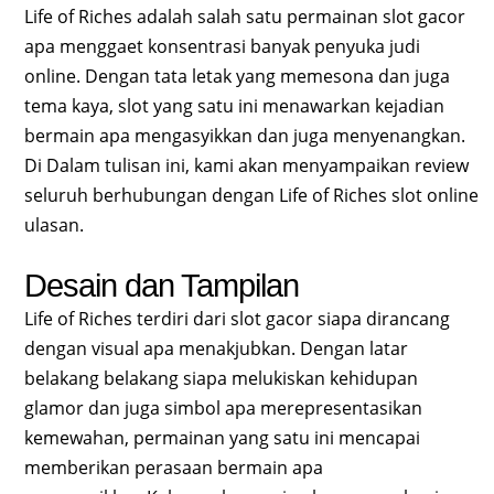
Life of Riches adalah salah satu permainan slot gacor
apa menggaet konsentrasi banyak penyuka judi
online. Dengan tata letak yang memesona dan juga
tema kaya, slot yang satu ini menawarkan kejadian
bermain apa mengasyikkan dan juga menyenangkan.
Di Dalam tulisan ini, kami akan menyampaikan review
seluruh berhubungan dengan Life of Riches slot online
ulasan.
Desain dan Tampilan
Life of Riches terdiri dari slot gacor siapa dirancang
dengan visual apa menakjubkan. Dengan latar
belakang belakang siapa melukiskan kehidupan
glamor dan juga simbol apa merepresentasikan
kemewahan, permainan yang satu ini mencapai
memberikan perasaan bermain apa