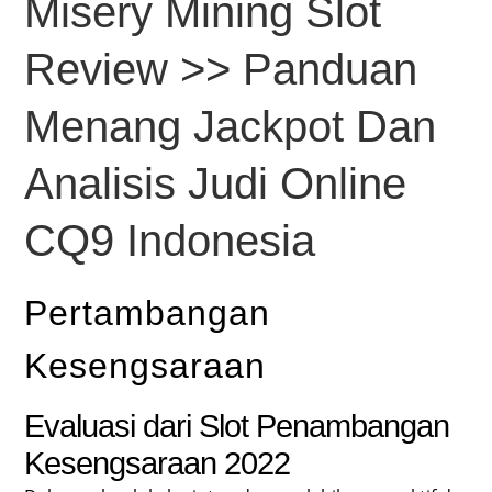
Misery Mining Slot
Review >> Panduan
Menang Jackpot Dan
Analisis Judi Online
CQ9 Indonesia
Pertambangan
Kesengsaraan
Evaluasi dari Slot Penambangan
Kesengsaraan 2022