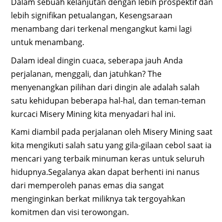
Dalam sebuah kelanjutan dengan lebih prospektif dan
lebih signifikan petualangan, Kesengsaraan
menambang dari terkenal mengangkut kami lagi
untuk menambang.
Dalam ideal dingin cuaca, seberapa jauh Anda
perjalanan, menggali, dan jatuhkan? The
menyenangkan pilihan dari dingin ale adalah salah
satu kehidupan beberapa hal-hal, dan teman-teman
kurcaci Misery Mining kita menyadari hal ini.
Kami diambil pada perjalanan oleh Misery Mining saat
kita mengikuti salah satu yang gila-gilaan cebol saat ia
mencari yang terbaik minuman keras untuk seluruh
hidupnya.Segalanya akan dapat berhenti ini nanus
dari memperoleh panas emas dia sangat
menginginkan berkat miliknya tak tergoyahkan
komitmen dan visi terowongan.