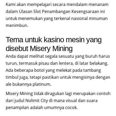
Kami akan mempelajari secara mendalam menanam
dalam Ulasan Slot Penambangan Kesengsaraan ini
untuk menemukan yang terkenal nasional minuman
menimbun.
Tema untuk kasino mesin yang
disebut Misery Mining
Anda dapat melihat segala sesuatu yang buruh harus
turun, termasuk pisau dan lentera, di latar belakang.
Ada beberapa botol yang melekat pada tambang
timbul juga, tetapi pastikan untuk mengisinya dengan
ale bukannya platinum.
Misery Mining tidak diragukan lagi merupakan contoh
dari judul Nolimit City di mana visual dan suara
penampilan adalah umumnya cocok.