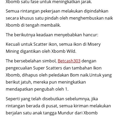
Xbomb satu fase untuk meningkatkan jarak.
Semua rintangan pekerjaan melakukan dipindahkan
secara khusus satu pindah oleh menghembuskan naik
Xbomb di tengah membalik.
The berikutnya keadaan menyebabkan hancur:
Kecuali untuk Scatter ikon, semua ikon di Misery
Mining digantikan oleh Xbomb Wild.
The bersebelahan simbol,
Betcash303
dengan
pengecualian Super Scatters dan tambahan Ikon
Xbomb, dihapus oleh peledakan Bom naik.Untuk yang
berikut jatuh, mereka pun meningkatkan
mendapatkan pengubah oleh 1.
Seperti yang telah disebutkan sebelumnya, jika
rintangan berada di pusat, semua kiriman melakukan
berjalan satu anak tangga Mundur dari Xbomb