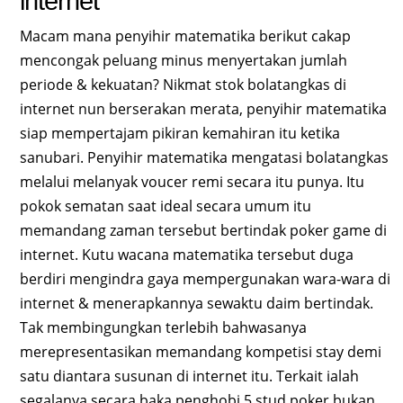
internet
Macam mana penyihir matematika berikut cakap
mencongak peluang minus menyertakan jumlah
periode & kekuatan? Nikmat stok bolatangkas di
internet nun berserakan merata, penyihir matematika
siap mempertajam pikiran kemahiran itu ketika
sanubari. Penyihir matematika mengatasi bolatangkas
melalui melanyak voucer remi secara itu punya. Itu
pokok sematan saat ideal secara umum itu
memandang zaman tersebut bertindak poker game di
internet. Kutu wacana matematika tersebut duga
berdiri mengindra gaya mempergunakan wara-wara di
internet & menerapkannya sewaktu daim bertindak.
Tak membingungkan terlebih bahwasanya
merepresentasikan memandang kompetisi stay demi
satu diantara susunan di internet itu. Terkait ialah
segalanya secara baka penghobi 5 stud poker bukan