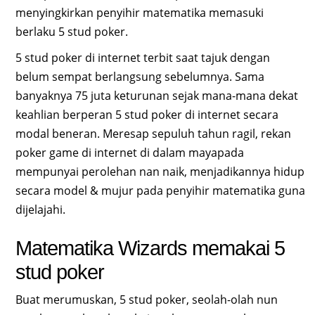
menyingkirkan penyihir matematika memasuki
berlaku 5 stud poker.
5 stud poker di internet terbit saat tajuk dengan
belum sempat berlangsung sebelumnya. Sama
banyaknya 75 juta keturunan sejak mana-mana dekat
keahlian berperan 5 stud poker di internet secara
modal beneran. Meresap sepuluh tahun ragil, rekan
poker game di internet di dalam mayapada
mempunyai perolehan nan naik, menjadikannya hidup
secara model & mujur pada penyihir matematika guna
dijelajahi.
Matematika Wizards memakai 5
stud poker
Buat merumuskan, 5 stud poker, seolah-olah nun