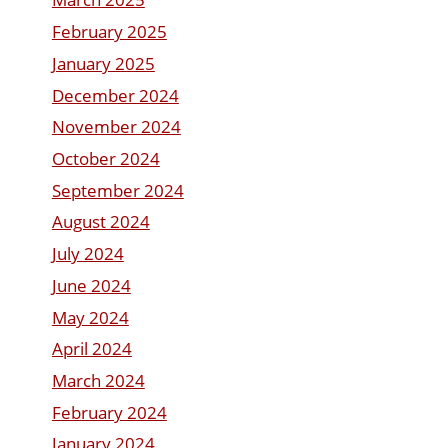
February 2025
January 2025
December 2024
November 2024
October 2024
September 2024
August 2024
July 2024
June 2024
May 2024
April 2024
March 2024
February 2024
January 2024