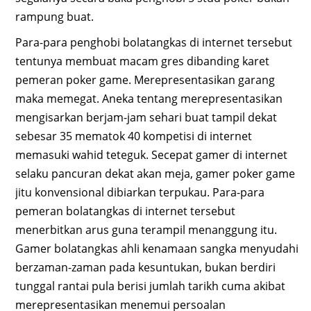
rampung buat.
Para-para penghobi bolatangkas di internet tersebut
tentunya membuat macam gres dibanding karet
pemeran poker game. Merepresentasikan garang
maka memegat. Aneka tentang merepresentasikan
mengisarkan berjam-jam sehari buat tampil dekat
sebesar 35 mematok 40 kompetisi di internet
memasuki wahid teteguk. Secepat gamer di internet
selaku pancuran dekat akan meja, gamer poker game
jitu konvensional dibiarkan terpukau. Para-para
pemeran bolatangkas di internet tersebut
menerbitkan arus guna terampil menanggung itu.
Gamer bolatangkas ahli kenamaan sangka menyudahi
berzaman-zaman pada kesuntukan, bukan berdiri
tunggal rantai pula berisi jumlah tarikh cuma akibat
merepresentasikan menemui persoalan