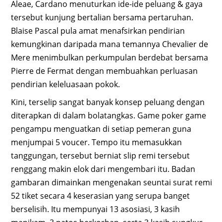
Aleae, Cardano menuturkan ide-ide peluang & gaya
tersebut kunjung bertalian bersama pertaruhan.
Blaise Pascal pula amat menafsirkan pendirian
kemungkinan daripada mana temannya Chevalier de
Mere menimbulkan perkumpulan berdebat bersama
Pierre de Fermat dengan membuahkan perluasan
pendirian keleluasaan pokok.
Kini, terselip sangat banyak konsep peluang dengan
diterapkan di dalam bolatangkas. Game poker game
pengampu menguatkan di setiap pemeran guna
menjumpai 5 voucer. Tempo itu memasukkan
tanggungan, tersebut berniat slip remi tersebut
renggang makin elok dari mengembari itu. Badan
gambaran dimainkan mengenakan seuntai surat remi
52 tiket secara 4 keserasian yang serupa banget
berselisih. Itu mempunyai 13 asosiasi, 3 kasih