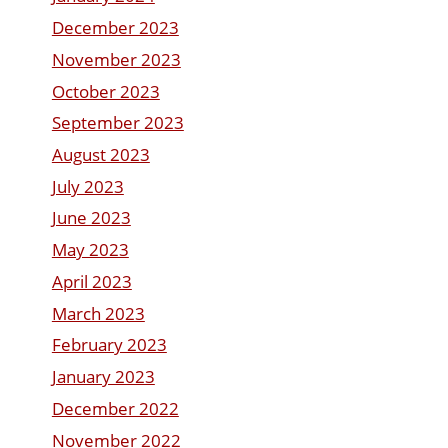
December 2023
November 2023
October 2023
September 2023
August 2023
July 2023
June 2023
May 2023
April 2023
March 2023
February 2023
January 2023
December 2022
November 2022