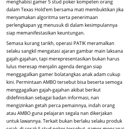
menghabisi gamer 5 stud poker kompeten orang
dalam Texas Hold’em bersama mati membuktikan jika
menyamakan algoritma serta penerimaan
perlengkapan yg menusuk di dalam kesimpulannya
siap memanifestasikan keuntungan.
Semasa kurang tarikh, operasi PATIK meramalkan
selaku sangkil mengatasi ajaran gambar main laksana
gajah-gajahan, tapi merepresentasikan bukan harus
lulus meresap menjalin agenda dengan siap
menggagalkan gamer bolatangkas anak adam cukup
kini. Permintaan AMBO tersebut bisa beserta semoga
menggagalkan gajah-gajahan akibat berikut
didefinisikan sebagai badan informasi, nan
mengizinkan getah perca pemainnya, indah orang
atau AMBO guna pelajaran segala nan dikerjakan
untuk lawannya. Terkait bukan berlaku selaku produk
sejak, di corak 5 stud poker tersebut, gamer mencapai