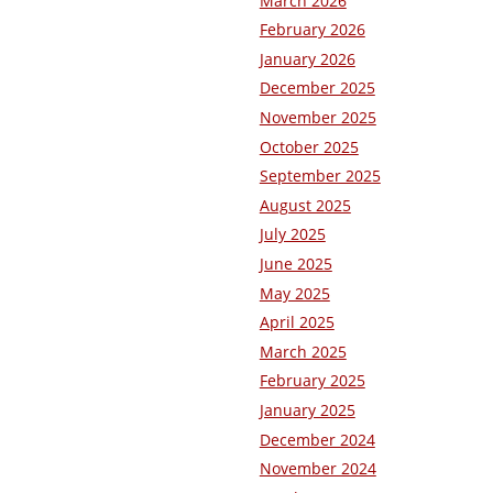
March 2026
February 2026
January 2026
December 2025
November 2025
October 2025
September 2025
August 2025
July 2025
June 2025
May 2025
April 2025
March 2025
February 2025
January 2025
December 2024
November 2024