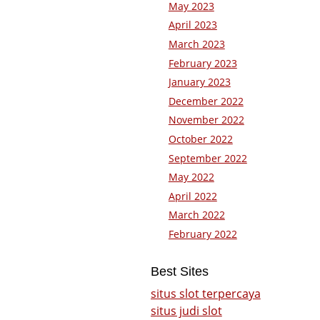
May 2023
April 2023
March 2023
February 2023
January 2023
December 2022
November 2022
October 2022
September 2022
May 2022
April 2022
March 2022
February 2022
Best Sites
situs slot terpercaya
situs judi slot