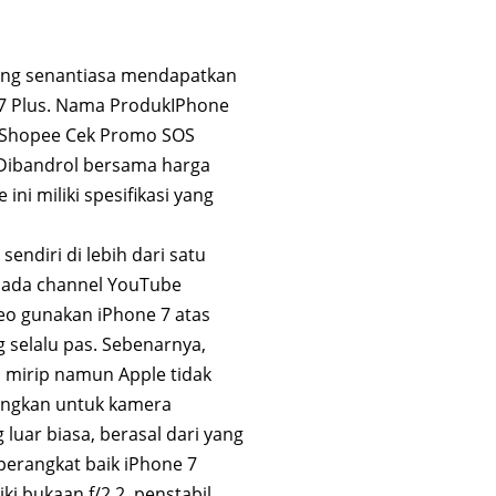
yang senantiasa mendapatkan
 7 Plus. Nama ProdukIPhone
 Shopee Cek Promo SOS
 Dibandrol bersama harga
ni miliki spesifikasi yang
sendiri di lebih dari satu
pada channel YouTube
deo gunakan iPhone 7 atas
 selalu pas. Sebenarnya,
an mirip namun Apple tidak
dangkan untuk kamera
luar biasa, berasal dari yang
erangkat baik iPhone 7
i bukaan f/2.2, penstabil