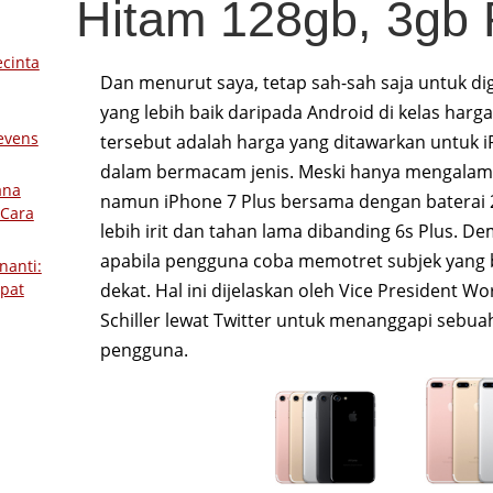
Hitam 128gb, 3gb 
ecinta
Dan menurut saya, tetap sah-sah saja untuk d
yang lebih baik daripada Android di kelas harga
evens
tersebut adalah harga yang ditawarkan untuk i
dalam bermacam jenis. Meski hanya mengalam
ana
namun iPhone 7 Plus bersama dengan baterai 
 Cara
lebih irit dan tahan lama dibanding 6s Plus. De
apabila pengguna coba memotret subjek yang 
nanti:
pat
dekat. Hal ini dijelaskan oleh Vice President W
Schiller lewat Twitter untuk menanggapi sebua
pengguna.