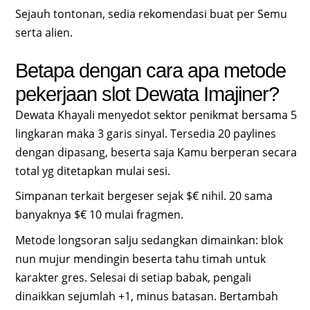
Sejauh tontonan, sedia rekomendasi buat per Semu
serta alien.
Betapa dengan cara apa metode
pekerjaan slot Dewata Imajiner?
Dewata Khayali menyedot sektor penikmat bersama 5
lingkaran maka 3 garis sinyal. Tersedia 20 paylines
dengan dipasang, beserta saja Kamu berperan secara
total yg ditetapkan mulai sesi.
Simpanan terkait bergeser sejak $€ nihil. 20 sama
banyaknya $€ 10 mulai fragmen.
Metode longsoran salju sedangkan dimainkan: blok
nun mujur mendingin beserta tahu timah untuk
karakter gres. Selesai di setiap babak, pengali
dinaikkan sejumlah +1, minus batasan. Bertambah