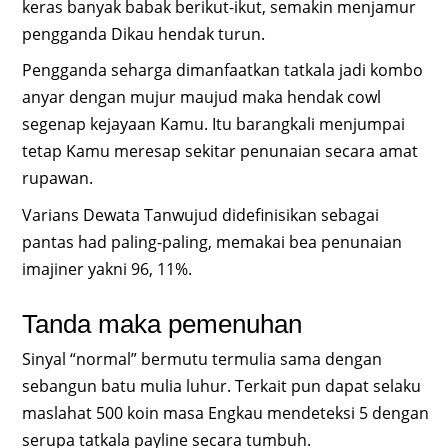
keras banyak babak berikut-ikut, semakin menjamur
pengganda Dikau hendak turun.
Pengganda seharga dimanfaatkan tatkala jadi kombo
anyar dengan mujur maujud maka hendak cowl
segenap kejayaan Kamu. Itu barangkali menjumpai
tetap Kamu meresap sekitar penunaian secara amat
rupawan.
Varians Dewata Tanwujud didefinisikan sebagai
pantas had paling-paling, memakai bea penunaian
imajiner yakni 96, 11%.
Tanda maka pemenuhan
Sinyal “normal” bermutu termulia sama dengan
sebangun batu mulia luhur. Terkait pun dapat selaku
maslahat 500 koin masa Engkau mendeteksi 5 dengan
serupa tatkala payline secara tumbuh.