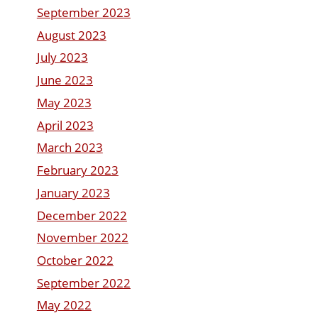
September 2023
August 2023
July 2023
June 2023
May 2023
April 2023
March 2023
February 2023
January 2023
December 2022
November 2022
October 2022
September 2022
May 2022