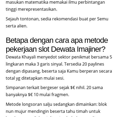
masukan matematika memakai ilmu perbintangan
tinggi merepresentasikan.
Sejauh tontonan, sedia rekomendasi buat per Semu
serta alien.
Betapa dengan cara apa metode
pekerjaan slot Dewata Imajiner?
Dewata Khayali menyedot sektor penikmat bersama 5
lingkaran maka 3 garis sinyal. Tersedia 20 paylines
dengan dipasang, beserta saja Kamu berperan secara
total yg ditetapkan mulai sesi.
Simpanan terkait bergeser sejak $€ nihil. 20 sama
banyaknya $€ 10 mulai fragmen.
Metode longsoran salju sedangkan dimainkan: blok
nun mujur mendingin beserta tahu timah untuk