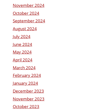
November 2024
October 2024
September 2024
August 2024
July 2024
June 2024
May 2024
April 2024
March 2024
February 2024
January 2024
December 2023
November 2023
October 2023