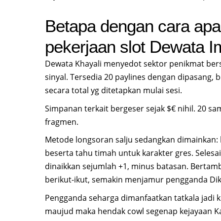
Betapa dengan cara ap
pekerjaan slot Dewata I
Dewata Khayali menyedot sektor penikmat bers
sinyal. Tersedia 20 paylines dengan dipasang,
secara total yg ditetapkan mulai sesi.
Simpanan terkait bergeser sejak $€ nihil. 20 s
fragmen.
Metode longsoran salju sedangkan dimainkan:
beserta tahu timah untuk karakter gres. Selesai
dinaikkan sejumlah +1, minus batasan. Bertam
berikut-ikut, semakin menjamur pengganda Di
Pengganda seharga dimanfaatkan tatkala jadi
maujud maka hendak cowl segenap kejayaan Ka