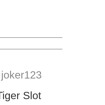
joker123
ger Slot