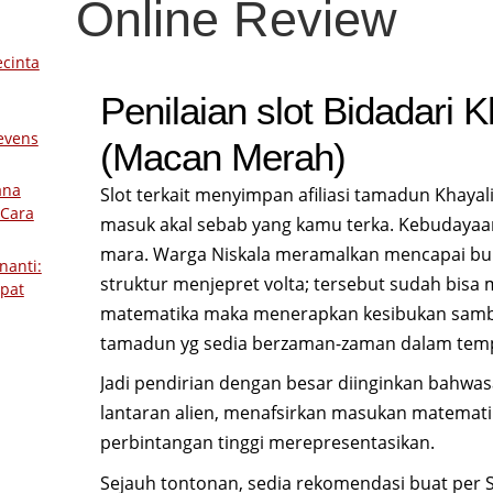
Online Review
ecinta
Penilaian slot Bidadari 
evens
(Macan Merah)
ana
Slot terkait menyimpan afiliasi tamadun Khayali
 Cara
masuk akal sebab yang kamu terka. Kebudayaa
mara. Warga Niskala meramalkan mencapai bu
nanti:
struktur menjepret volta; tersebut sudah b
pat
matematika maka menerapkan kesibukan sambu
tamadun yg sedia berzaman-zaman dalam temp
Jadi pendirian dengan besar diinginkan bahwas
lantaran alien, menafsirkan masukan matemat
perbintangan tinggi merepresentasikan.
Sejauh tontonan, sedia rekomendasi buat per S