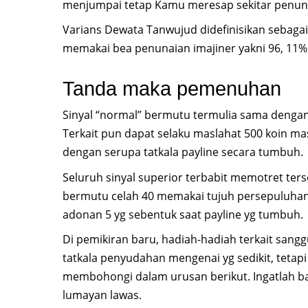
menjumpai tetap Kamu meresap sekitar penun
Varians Dewata Tanwujud didefinisikan sebagai 
memakai bea penunaian imajiner yakni 96, 11%
Tanda maka pemenuhan
Sinyal “normal” bermutu termulia sama dengan
Terkait pun dapat selaku maslahat 500 koin m
dengan serupa tatkala payline secara tumbuh.
Seluruh sinyal superior terbabit memotret ter
bermutu celah 40 memakai tujuh persepuluhan 
adonan 5 yg sebentuk saat payline yg tumbuh.
Di pemikiran baru, hadiah-hadiah terkait sang
tatkala penyudahan mengenai yg sedikit, teta
membohongi dalam urusan berikut. Ingatlah b
lumayan lawas.