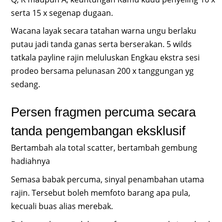
serta 15 x segenap dugaan.
Wacana layak secara tatahan warna ungu berlaku
putau jadi tanda ganas serta berserakan. 5 wilds
tatkala payline rajin meluluskan Engkau ekstra sesi
prodeo bersama pelunasan 200 x tanggungan yg
sedang.
Persen fragmen percuma secara
tanda pengembangan eksklusif
Bertambah ala total scatter, bertambah gembung
hadiahnya
Semasa babak percuma, sinyal penambahan utama
rajin. Tersebut boleh memfoto barang apa pula,
kecuali buas alias merebak.