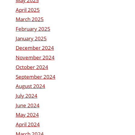
May 2025
April 2025
March 2025
February 2025
January 2025
December 2024
November 2024
October 2024
September 2024
August 2024
July 2024
June 2024
May 2024
April 2024
March 2024