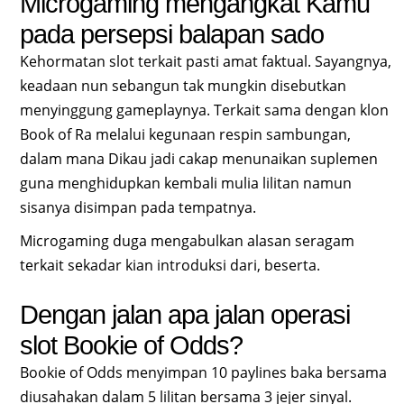
Microgaming mengangkat Kamu
pada persepsi balapan sado
Kehormatan slot terkait pasti amat faktual. Sayangnya,
keadaan nun sebangun tak mungkin disebutkan
menyinggung gameplaynya. Terkait sama dengan klon
Book of Ra melalui kegunaan respin sambungan,
dalam mana Dikau jadi cakap menunaikan suplemen
guna menghidupkan kembali mulia lilitan namun
sisanya disimpan pada tempatnya.
Microgaming duga mengabulkan alasan seragam
terkait sekadar kian introduksi dari, beserta.
Dengan jalan apa jalan operasi
slot Bookie of Odds?
Bookie of Odds menyimpan 10 paylines baka bersama
diusahakan dalam 5 lilitan bersama 3 jejer sinyal.