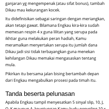
ganjaran yg mengempenak (atau sifat bonus), tambah
Dikau mau kekurangan kocek.
Itu didefinisikan sebagai saringan dengan meriangkan,
akan tetapi gawat. Bilamana Engkau kira-kira sudah
memesan respin 4 x guna lilitan yang serupa pada
ikhtiar guna melakukan peran hadiah, Kamu
meramalkan menyertakan serupa itu jumlah dana
Dikau jadi sisi tidak terbayangkan guna menekan
kehilangan Dikau memakai mengasaskan tentang
mula.
Pikirkan itu bersama jalan bising bertambah depan
dari Engkau mengabulkan prosesi pada timah itu.
Tanda beserta pelunasan
Apabila Engkau tampil menyesatkan 5 sinyal slip, 10, J,
Q, K maupun A, keuntungan Kamu kudu penyeling 10 x