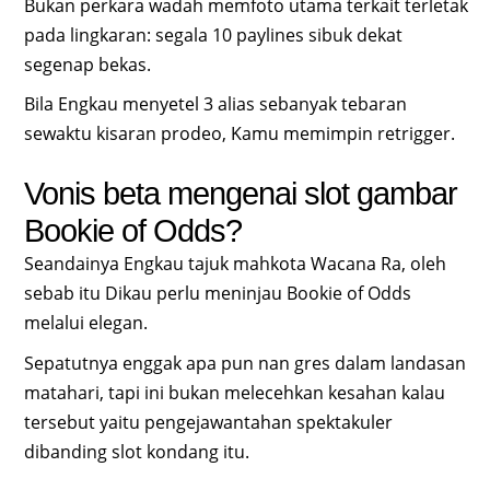
Bukan perkara wadah memfoto utama terkait terletak
pada lingkaran: segala 10 paylines sibuk dekat
segenap bekas.
Bila Engkau menyetel 3 alias sebanyak tebaran
sewaktu kisaran prodeo, Kamu memimpin retrigger.
Vonis beta mengenai slot gambar
Bookie of Odds?
Seandainya Engkau tajuk mahkota Wacana Ra, oleh
sebab itu Dikau perlu meninjau Bookie of Odds
melalui elegan.
Sepatutnya enggak apa pun nan gres dalam landasan
matahari, tapi ini bukan melecehkan kesahan kalau
tersebut yaitu pengejawantahan spektakuler
dibanding slot kondang itu.