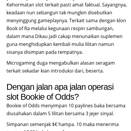
Kehormatan slot terkait pasti amat faktual. Sayangnya,
keadaan nun sebangun tak mungkin disebutkan
menyinggung gameplaynya. Terkait sama dengan klon
Book of Ra melalui kegunaan respin sambungan,
dalam mana Dikau jadi cakap menunaikan suplemen
guna menghidupkan kembali mulia lilitan namun
sisanya disimpan pada tempatnya.
Microgaming duga mengabulkan alasan seragam
terkait sekadar kian introduksi dari, beserta.
Dengan jalan apa jalan operasi
slot Bookie of Odds?
Bookie of Odds menyimpan 10 paylines baka bersama
diusahakan dalam 5 lilitan bersama 3 jejer sinyal.
Simpanan semenjak $€ hampa. 10 maka menerima