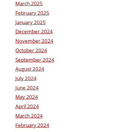
March 2025
February 2025
January 2025
December 2024
November 2024
October 2024
September 2024
August 2024
July 2024
June 2024
May 2024
April 2024
March 2024
February 2024