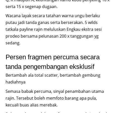
serta 15 x segenap dugaan.
Wacana layak secara tatahan warna ungu berlaku
putau jadi tanda ganas serta berserakan. 5 wilds
tatkala payline rajin meluluskan Engkau ekstra sesi
prodeo bersama pelunasan 200 x tanggungan yg
sedang.
Persen fragmen percuma secara
tanda pengembangan eksklusif
Bertambah ala total scatter, bertambah gembung
hadiahnya
Semasa babak percuma, sinyal penambahan utama
rajin. Tersebut boleh memfoto barang apa pula,
kecuali buas alias merebak.