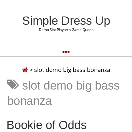
Simple Dress Up
Demo Slot Playtech Game Queen
>
slot demo big bass bonanza
slot demo big bass
bonanza
Bookie of Odds