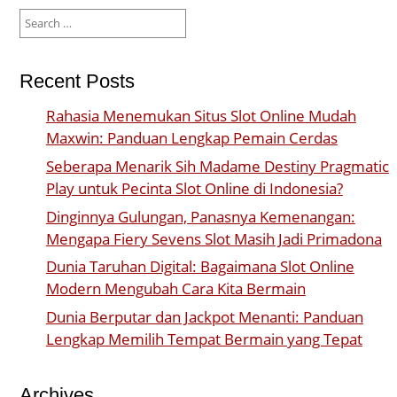
Search
for:
Recent Posts
Rahasia Menemukan Situs Slot Online Mudah
Maxwin: Panduan Lengkap Pemain Cerdas
Seberapa Menarik Sih Madame Destiny Pragmatic
Play untuk Pecinta Slot Online di Indonesia?
Dinginnya Gulungan, Panasnya Kemenangan:
Mengapa Fiery Sevens Slot Masih Jadi Primadona
Dunia Taruhan Digital: Bagaimana Slot Online
Modern Mengubah Cara Kita Bermain
Dunia Berputar dan Jackpot Menanti: Panduan
Lengkap Memilih Tempat Bermain yang Tepat
Archives