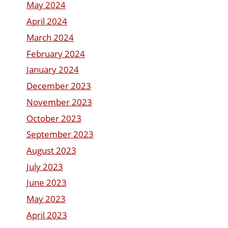
May 2024
April 2024
March 2024
February 2024
January 2024
December 2023
November 2023
October 2023
September 2023
August 2023
July 2023
June 2023
May 2023
April 2023