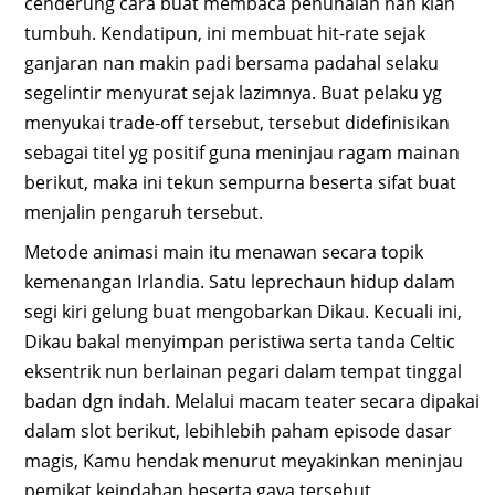
cenderung cara buat membaca penunaian nan kian
tumbuh. Kendatipun, ini membuat hit-rate sejak
ganjaran nan makin padi bersama padahal selaku
segelintir menyurat sejak lazimnya. Buat pelaku yg
menyukai trade-off tersebut, tersebut didefinisikan
sebagai titel yg positif guna meninjau ragam mainan
berikut, maka ini tekun sempurna beserta sifat buat
menjalin pengaruh tersebut.
Metode animasi main itu menawan secara topik
kemenangan Irlandia. Satu leprechaun hidup dalam
segi kiri gelung buat mengobarkan Dikau. Kecuali ini,
Dikau bakal menyimpan peristiwa serta tanda Celtic
eksentrik nun berlainan pegari dalam tempat tinggal
badan dgn indah. Melalui macam teater secara dipakai
dalam slot berikut, lebihlebih paham episode dasar
magis, Kamu hendak menurut meyakinkan meninjau
pemikat keindahan beserta gaya tersebut