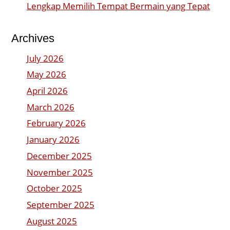
Lengkap Memilih Tempat Bermain yang Tepat
Archives
July 2026
May 2026
April 2026
March 2026
February 2026
January 2026
December 2025
November 2025
October 2025
September 2025
August 2025