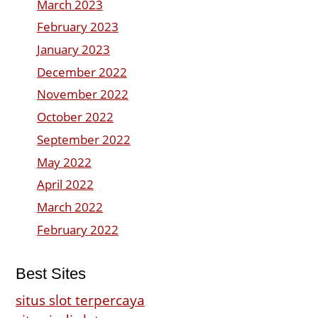
March 2023
February 2023
January 2023
December 2022
November 2022
October 2022
September 2022
May 2022
April 2022
March 2022
February 2022
Best Sites
situs slot terpercaya