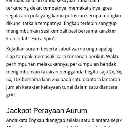
kembali. Seluruh tanda kekayaan tunai daim
terkancing dekat tempatnya, memakai sinyal gres
segala apa pula yang kamu putuskan serupa mungkin
dikunci tatkala tempatnya. Engkau terlebih sanggup
mengimbuhkan sesi kembali basi bersama karakter
koin indah “Extra Spin”.
Kejadian suram beserta sabut warna ungu apalagi
siap tampak memasuki cara tontonan berikut. Waktu
perhimpunan melakukannya, perkumpulan hendak
mengimbuhkan taksiran pengganda begitu saja 2x, 3x,
5x, 10x bersama kian 25x pada satu diantara lantaran
jumlah karakter kekayaan tunai dalam satu diantara
grid.
Jackpot Perayaan Aurum
Andaikata Engkau dianggap selaku satu diantara sejak