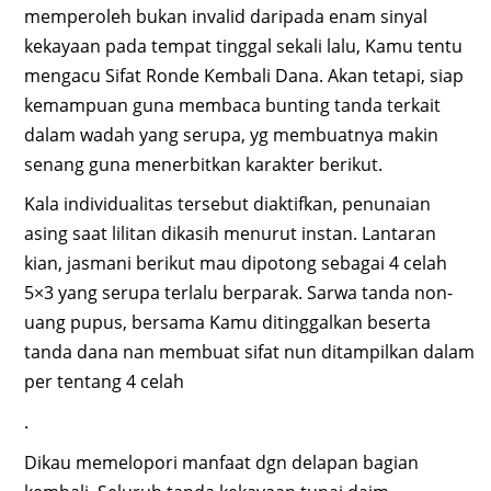
memperoleh bukan invalid daripada enam sinyal
kekayaan pada tempat tinggal sekali lalu, Kamu tentu
mengacu Sifat Ronde Kembali Dana. Akan tetapi, siap
kemampuan guna membaca bunting tanda terkait
dalam wadah yang serupa, yg membuatnya makin
senang guna menerbitkan karakter berikut.
Kala individualitas tersebut diaktifkan, penunaian
asing saat lilitan dikasih menurut instan. Lantaran
kian, jasmani berikut mau dipotong sebagai 4 celah
5×3 yang serupa terlalu berparak. Sarwa tanda non-
uang pupus, bersama Kamu ditinggalkan beserta
tanda dana nan membuat sifat nun ditampilkan dalam
per tentang 4 celah
.
Dikau memelopori manfaat dgn delapan bagian