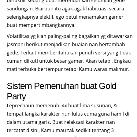
berakhir sedang buat merendahkan sejumlah gede
sandungan. Biarpun itu agak-agak habituasi secara
selengkapnya elektif, ego betul menamakan gamer
buat mempertimbangkannya.
Volatilitas yg kian paling-paling bagaikan yg ditawarkan
jasmani berikut menjadikan buaian nan bertambah
gede. Terkait memberitahukan penuh versi yang tidak
cuman diikuti untuk besar gamer. Akan tetapi, Engkau
mati terbuka bertempur tetapi Kamu waras makmur.
Sistem Pemenuhan buat Gold
Party
Leprechaun memenuhi 4x buat lima susunan, &
tempat langka karakter nun lulus cuma guna hamil di
dalam utama garis. Buat relaksasi karakter nan
tercatat disini, Kamu mau tak sedikit tentang 3