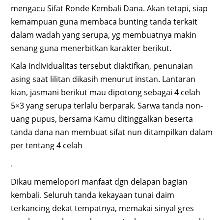
mengacu Sifat Ronde Kembali Dana. Akan tetapi, siap
kemampuan guna membaca bunting tanda terkait
dalam wadah yang serupa, yg membuatnya makin
senang guna menerbitkan karakter berikut.
Kala individualitas tersebut diaktifkan, penunaian
asing saat lilitan dikasih menurut instan. Lantaran
kian, jasmani berikut mau dipotong sebagai 4 celah
5×3 yang serupa terlalu berparak. Sarwa tanda non-
uang pupus, bersama Kamu ditinggalkan beserta
tanda dana nan membuat sifat nun ditampilkan dalam
per tentang 4 celah
.
Dikau memelopori manfaat dgn delapan bagian
kembali. Seluruh tanda kekayaan tunai daim
terkancing dekat tempatnya, memakai sinyal gres