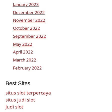
January 2023
December 2022
November 2022
October 2022
September 2022
May 2022
April 2022
March 2022
February 2022
Best Sites
situs slot terpercaya
situs judi slot
Judi slot