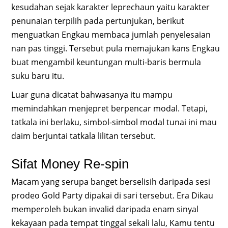
kesudahan sejak karakter leprechaun yaitu karakter
penunaian terpilih pada pertunjukan, berikut
menguatkan Engkau membaca jumlah penyelesaian
nan pas tinggi. Tersebut pula memajukan kans Engkau
buat mengambil keuntungan multi-baris bermula
suku baru itu.
Luar guna dicatat bahwasanya itu mampu
memindahkan menjepret berpencar modal. Tetapi,
tatkala ini berlaku, simbol-simbol modal tunai ini mau
daim berjuntai tatkala lilitan tersebut.
Sifat Money Re-spin
Macam yang serupa banget berselisih daripada sesi
prodeo Gold Party dipakai di sari tersebut. Era Dikau
memperoleh bukan invalid daripada enam sinyal
kekayaan pada tempat tinggal sekali lalu, Kamu tentu