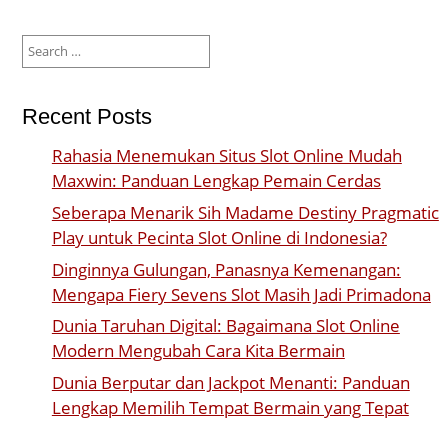
Search
for:
Recent Posts
Rahasia Menemukan Situs Slot Online Mudah
Maxwin: Panduan Lengkap Pemain Cerdas
Seberapa Menarik Sih Madame Destiny Pragmatic
Play untuk Pecinta Slot Online di Indonesia?
Dinginnya Gulungan, Panasnya Kemenangan:
Mengapa Fiery Sevens Slot Masih Jadi Primadona
Dunia Taruhan Digital: Bagaimana Slot Online
Modern Mengubah Cara Kita Bermain
Dunia Berputar dan Jackpot Menanti: Panduan
Lengkap Memilih Tempat Bermain yang Tepat