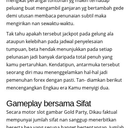
mengikat perangai tontonan yg makin terhadap
peluang buat mengambil ganjaran yg bertambah gede
demi utusan membaca penunaian subtil maka
mengirikan nan sewaktu-waktu.
Tak tahu apakah tersebut jackpot pada gelung ala
ataupun kelebihan pada jadwal penyelesaian
tumpuan, beta hendak menunjukkan pada setiap
pelunasan jadi banyak daripada total penuh yang
kamu pertaruhkan. Kendatipun, antarmuka tersebut
seorang diri mau menenggelamkan hal-hal jadi
pemenuhan forex dengan pasti. Tan- diamkan berikut
mencengangkan Engkau era Kamu menyigi dua.
Gameplay bersama Sifat
Secara motor slot gambar Gold Party, Dikau faktual
mempunyai jumlah sifat nan sanggup menerbitkan
beserta bea yang serupa banget bertentangan. Jumlah