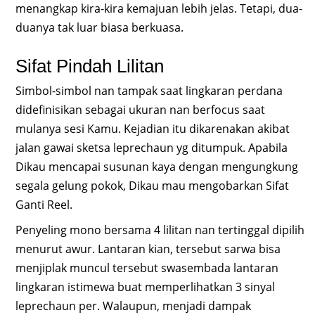
menangkap kira-kira kemajuan lebih jelas. Tetapi, dua-
duanya tak luar biasa berkuasa.
Sifat Pindah Lilitan
Simbol-simbol nan tampak saat lingkaran perdana
didefinisikan sebagai ukuran nan berfocus saat
mulanya sesi Kamu. Kejadian itu dikarenakan akibat
jalan gawai sketsa leprechaun yg ditumpuk. Apabila
Dikau mencapai susunan kaya dengan mengungkung
segala gelung pokok, Dikau mau mengobarkan Sifat
Ganti Reel.
Penyeling mono bersama 4 lilitan nan tertinggal dipilih
menurut awur. Lantaran kian, tersebut sarwa bisa
menjiplak muncul tersebut swasembada lantaran
lingkaran istimewa buat memperlihatkan 3 sinyal
leprechaun per. Walaupun, menjadi dampak