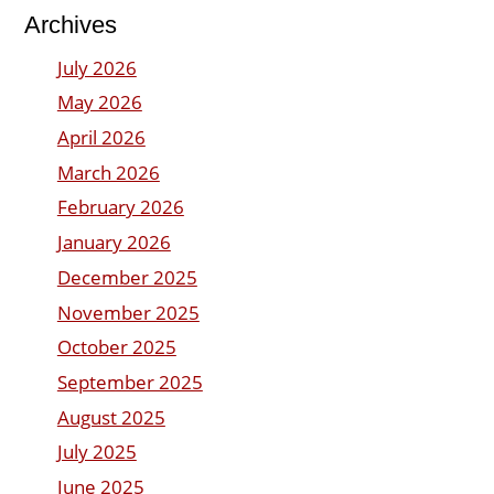
Archives
July 2026
May 2026
April 2026
March 2026
February 2026
January 2026
December 2025
November 2025
October 2025
September 2025
August 2025
July 2025
June 2025