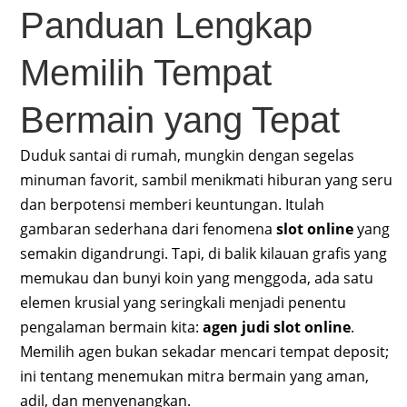
Panduan Lengkap
Memilih Tempat
Bermain yang Tepat
Duduk santai di rumah, mungkin dengan segelas
minuman favorit, sambil menikmati hiburan yang seru
dan berpotensi memberi keuntungan. Itulah
gambaran sederhana dari fenomena
slot online
yang
semakin digandrungi. Tapi, di balik kilauan grafis yang
memukau dan bunyi koin yang menggoda, ada satu
elemen krusial yang seringkali menjadi penentu
pengalaman bermain kita:
agen judi slot online
.
Memilih agen bukan sekadar mencari tempat deposit;
ini tentang menemukan mitra bermain yang aman,
adil, dan menyenangkan.