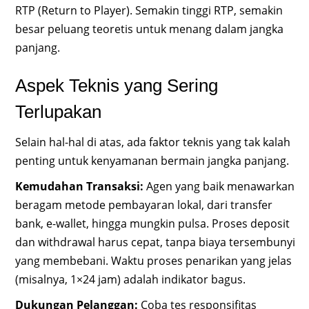
RTP (Return to Player). Semakin tinggi RTP, semakin
besar peluang teoretis untuk menang dalam jangka
panjang.
Aspek Teknis yang Sering
Terlupakan
Selain hal-hal di atas, ada faktor teknis yang tak kalah
penting untuk kenyamanan bermain jangka panjang.
Kemudahan Transaksi:
Agen yang baik menawarkan
beragam metode pembayaran lokal, dari transfer
bank, e-wallet, hingga mungkin pulsa. Proses deposit
dan withdrawal harus cepat, tanpa biaya tersembunyi
yang membebani. Waktu proses penarikan yang jelas
(misalnya, 1×24 jam) adalah indikator bagus.
Dukungan Pelanggan:
Coba tes responsifitas