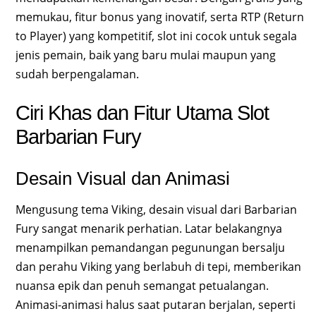
memukau, fitur bonus yang inovatif, serta RTP (Return
to Player) yang kompetitif, slot ini cocok untuk segala
jenis pemain, baik yang baru mulai maupun yang
sudah berpengalaman.
Ciri Khas dan Fitur Utama Slot
Barbarian Fury
Desain Visual dan Animasi
Mengusung tema Viking, desain visual dari Barbarian
Fury sangat menarik perhatian. Latar belakangnya
menampilkan pemandangan pegunungan bersalju
dan perahu Viking yang berlabuh di tepi, memberikan
nuansa epik dan penuh semangat petualangan.
Animasi-animasi halus saat putaran berjalan, seperti