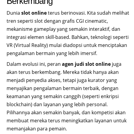
Berkembang
Dunia
slot online
terus berinovasi. Kita sudah melihat
tren seperti slot dengan grafis CGI cinematic,
mekanisme gameplay yang semakin interaktif, dan
integrasi elemen skill-based. Bahkan, teknologi seperti
VR (Virtual Reality) mulai diadopsi untuk menciptakan
pengalaman bermain yang lebih imersif.
Dalam evolusi ini, peran
agen judi slot online
juga
akan terus berkembang. Mereka tidak hanya akan
menjadi penyedia akses, tetapi juga kurator yang
menyajikan pengalaman bermain terbaik, dengan
keamanan yang semakin canggih (seperti enkripsi
blockchain) dan layanan yang lebih personal.
Pilihannya akan semakin banyak, dan kompetisi akan
membuat mereka terus meningkatkan layanan untuk
memanjakan para pemain.