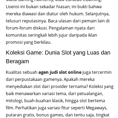
Lisensi ini bukan sekadar hiasan; ini bukti bahwa
mereka diawasi dan diatur oleh hukum. Selanjutnya,
telusuri reputasinya. Baca ulasan dari pemain lain di
forum-forum diskusi. Pengalaman nyata dari
komunitas seringkali lebih jujur daripada iklan
promosi yang berkilau.
Koleksi Game: Dunia Slot yang Luas dan
Beragam
Kualitas sebuah
agen judi slot online
juga tercermin
dari perpustakaan gamenya. Apakah mereka
menyediakan slot dari provider ternama? Koleksi yang
baik menawarkan variasi tema, dari petualangan,
mitologi, buah-buahan klasik, hingga slot bertema
film. Perhatikan juga variasi fitur seperti Megaways,
putaran gratis, bonus games, dan tentu saja, tingkat