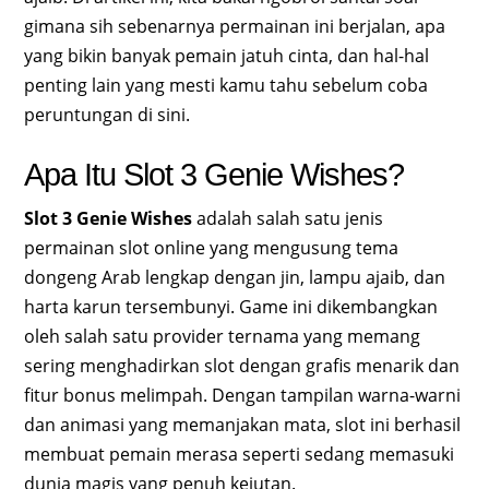
gimana sih sebenarnya permainan ini berjalan, apa
yang bikin banyak pemain jatuh cinta, dan hal-hal
penting lain yang mesti kamu tahu sebelum coba
peruntungan di sini.
Apa Itu Slot 3 Genie Wishes?
Slot 3 Genie Wishes
adalah salah satu jenis
permainan slot online yang mengusung tema
dongeng Arab lengkap dengan jin, lampu ajaib, dan
harta karun tersembunyi. Game ini dikembangkan
oleh salah satu provider ternama yang memang
sering menghadirkan slot dengan grafis menarik dan
fitur bonus melimpah. Dengan tampilan warna-warni
dan animasi yang memanjakan mata, slot ini berhasil
membuat pemain merasa seperti sedang memasuki
dunia magis yang penuh kejutan.