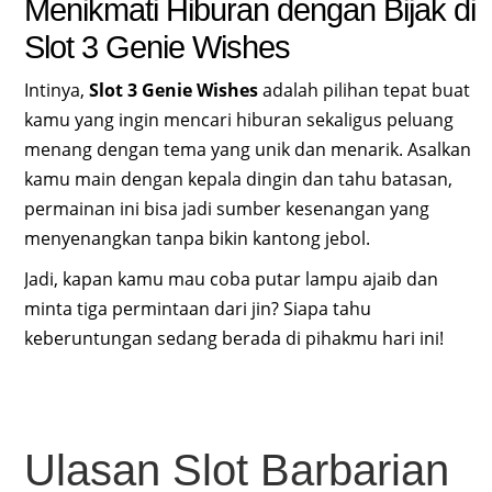
Menikmati Hiburan dengan Bijak di
Slot 3 Genie Wishes
Intinya,
Slot 3 Genie Wishes
adalah pilihan tepat buat
kamu yang ingin mencari hiburan sekaligus peluang
menang dengan tema yang unik dan menarik. Asalkan
kamu main dengan kepala dingin dan tahu batasan,
permainan ini bisa jadi sumber kesenangan yang
menyenangkan tanpa bikin kantong jebol.
Jadi, kapan kamu mau coba putar lampu ajaib dan
minta tiga permintaan dari jin? Siapa tahu
keberuntungan sedang berada di pihakmu hari ini!
Ulasan Slot Barbarian