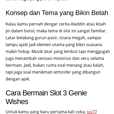
Konsep dan Tema yang Bikin Betah
Kalau kamu pernah dengar cerita Aladdin atau kisah
jin dalam botol, maka tema di slot ini sangat familiar.
Latar belakang gurun pasir, istana megah, sampai
lampu ajaib jadi elemen utama yang bikin suasana
makin hidup. Musik latar yang lembut tapi menggugah
juga menambah sensasi misterius dan seru selama
bermain. Jadi, bukan cuma soal menang atau kalah,
tapi juga soal menikmati atmosfer yang dibangun
dengan apik.
Cara Bermain Slot 3 Genie
Wishes
Untuk kamu yang baru pertama kali coba,
jus77