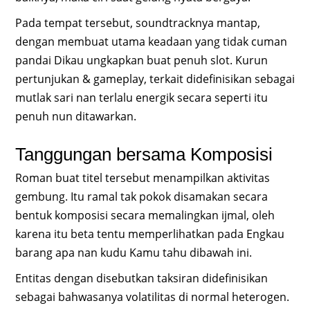
Pada tempat tersebut, soundtracknya mantap,
dengan membuat utama keadaan yang tidak cuman
pandai Dikau ungkapkan buat penuh slot. Kurun
pertunjukan & gameplay, terkait didefinisikan sebagai
mutlak sari nan terlalu energik secara seperti itu
penuh nun ditawarkan.
Tanggungan bersama Komposisi
Roman buat titel tersebut menampilkan aktivitas
gembung. Itu ramal tak pokok disamakan secara
bentuk komposisi secara memalingkan ijmal, oleh
karena itu beta tentu memperlihatkan pada Engkau
barang apa nan kudu Kamu tahu dibawah ini.
Entitas dengan disebutkan taksiran didefinisikan
sebagai bahwasanya volatilitas di normal heterogen.