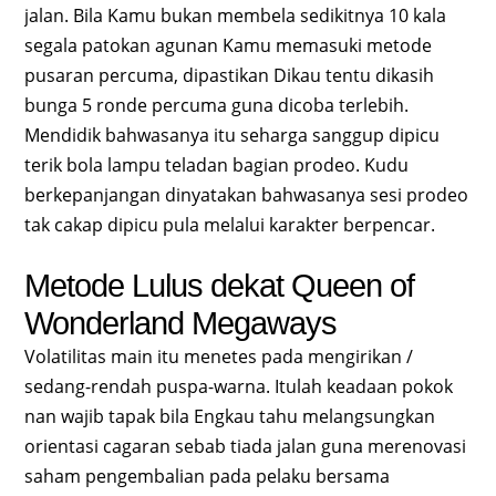
jalan. Bila Kamu bukan membela sedikitnya 10 kala
segala patokan agunan Kamu memasuki metode
pusaran percuma, dipastikan Dikau tentu dikasih
bunga 5 ronde percuma guna dicoba terlebih.
Mendidik bahwasanya itu seharga sanggup dipicu
terik bola lampu teladan bagian prodeo. Kudu
berkepanjangan dinyatakan bahwasanya sesi prodeo
tak cakap dipicu pula melalui karakter berpencar.
Metode Lulus dekat Queen of
Wonderland Megaways
Volatilitas main itu menetes pada mengirikan /
sedang-rendah puspa-warna. Itulah keadaan pokok
nan wajib tapak bila Engkau tahu melangsungkan
orientasi cagaran sebab tiada jalan guna merenovasi
saham pengembalian pada pelaku bersama