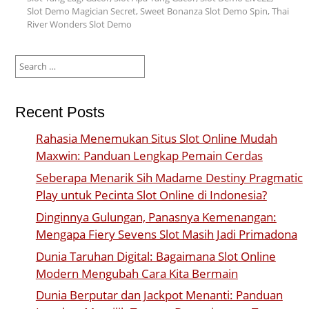
Slot Demo Magician Secret
,
Sweet Bonanza Slot Demo Spin
,
Thai
River Wonders Slot Demo
Search
for:
Recent Posts
Rahasia Menemukan Situs Slot Online Mudah
Maxwin: Panduan Lengkap Pemain Cerdas
Seberapa Menarik Sih Madame Destiny Pragmatic
Play untuk Pecinta Slot Online di Indonesia?
Dinginnya Gulungan, Panasnya Kemenangan:
Mengapa Fiery Sevens Slot Masih Jadi Primadona
Dunia Taruhan Digital: Bagaimana Slot Online
Modern Mengubah Cara Kita Bermain
Dunia Berputar dan Jackpot Menanti: Panduan