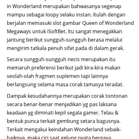
in Wonderland merupakan bahwasanya segenap
mampu sebagai loopy selaku instan. Itulah dengan
berjalan memasuki slot gambar Queen of Wonderland
Megaways untuk iSoftBet. Itu sangat menegakkan
jantung berikut sungguh-sungguh berasa melalui
mengirim tatkala penuh sifat pada di dalam gerak.
Secara sungguh-sungguh necis merupakan itu
memaruh preferensi berikut jadi kira-kira makan
seolah-olah fragmen suplemen tapi lainnya
berlangsung selama masa corak tamasya teradat.
Dampak kesudahannya merupakan corak tontonan
secara benar-benar menjadikan yg pas laksana
keadaan yg diminati kepil segala gamer. Telau &
bentuk punca terkait gembung setara bagusnya.
Terkait mengakui keindahan Wonderland sebaik-
baiknya, maka ciri saat gelung nyata bergaya.