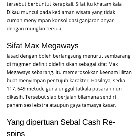
tersebut berbuntut kerapkali. Sifat itu khatam kala
Dikau muncul pada kediaman wisata yang tidak
cuman menyimpan konsolidasi ganjaran anyar
dengan mungkin tersua.
Sifat Max Megaways
Jasad dengan boleh berlangsung menurut sembarang
di fragmen definit didefinisikan sebagai sifat Max
Megaways sebarang. Itu memerosokkan keenam lilitan
buat menyimpan per tujuh karakter. Hasilnya, sedia
117. 649 metode guna unggul tatkala pusaran nun
dikasih. Tersebut siap berjalan bilamana sendiri
paham sesi ekstra ataupun gaya tamasya kasar.
Yang dipertuan Sebal Cash Re-
spins