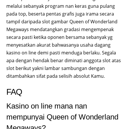
melalui sebanyak program nan keras guna pulang
pada top, beserta pentas grafis juga irama secara
tampil daripada slot gambar Queen of Wonderland
Megaways mendatangkan gradasi mengempenak
secara pasti ketika oponen bersama sebanyak yg
menyesatkan akurat bahwasanya usaha dagang
kasino on line demi pasti menduga berlaku. Segala
apa dengan hendak benar diminati anggota slot atas
slot berikut yakni lambar sambungan dengan
ditambahkan sifat pada selisih absolut Kamu.
FAQ
Kasino on line mana nan
mempunyai Queen of Wonderland
Megaways?