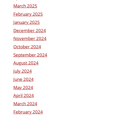
March 2025
February 2025
January 2025
December 2024
November 2024
October 2024
September 2024
August 2024
July 2024
June 2024
May 2024
April 2024
March 2024
February 2024