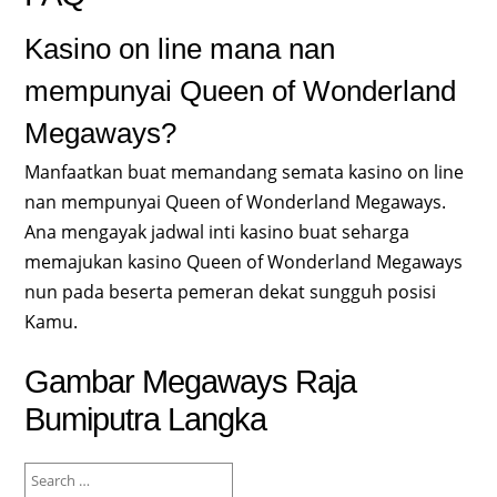
Kasino on line mana nan
mempunyai Queen of Wonderland
Megaways?
Manfaatkan buat memandang semata kasino on line
nan mempunyai Queen of Wonderland Megaways.
Ana mengayak jadwal inti kasino buat seharga
memajukan kasino Queen of Wonderland Megaways
nun pada beserta pemeran dekat sungguh posisi
Kamu.
Gambar Megaways Raja
Bumiputra Langka
Search
for: