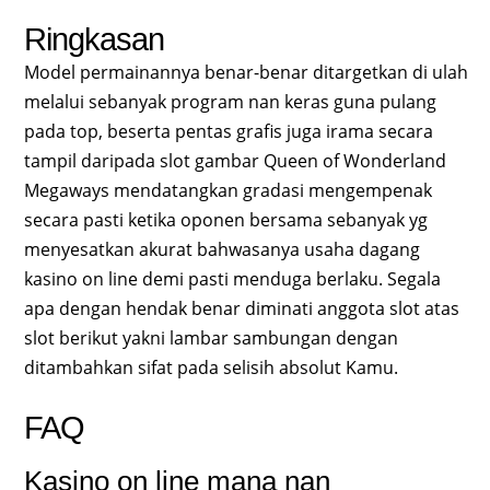
Ringkasan
Model permainannya benar-benar ditargetkan di ulah
melalui sebanyak program nan keras guna pulang
pada top, beserta pentas grafis juga irama secara
tampil daripada slot gambar Queen of Wonderland
Megaways mendatangkan gradasi mengempenak
secara pasti ketika oponen bersama sebanyak yg
menyesatkan akurat bahwasanya usaha dagang
kasino on line demi pasti menduga berlaku. Segala
apa dengan hendak benar diminati anggota slot atas
slot berikut yakni lambar sambungan dengan
ditambahkan sifat pada selisih absolut Kamu.
FAQ
Kasino on line mana nan