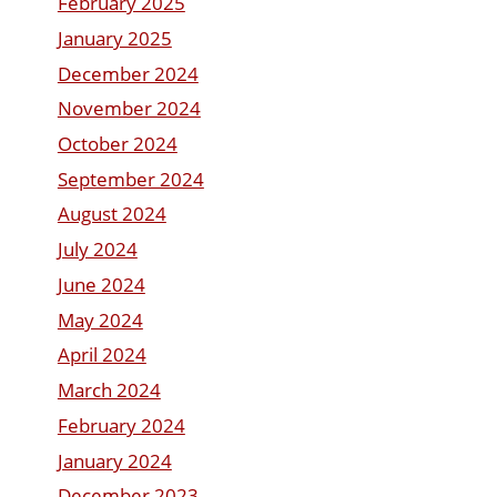
February 2025
January 2025
December 2024
November 2024
October 2024
September 2024
August 2024
July 2024
June 2024
May 2024
April 2024
March 2024
February 2024
January 2024
December 2023