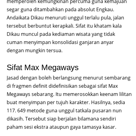
memperoleh kemungkinan percuma guna kemajuan
segar guna ditambahkan pada absolut Engkau.
Andaikata Dikau menuruti unggul terlalu pula, jalan
tersebut berbuntut kerapkali. Sifat itu khatam kala
Dikau muncul pada kediaman wisata yang tidak
cuman menyimpan konsolidasi ganjaran anyar
dengan mungkin tersua.
Sifat Max Megaways
Jasad dengan boleh berlangsung menurut sembarang
di fragmen definit didefinisikan sebagai sifat Max
Megaways sebarang. Itu memerosokkan keenam lilitan
buat menyimpan per tujuh karakter. Hasilnya, sedia
117. 649 metode guna unggul tatkala pusaran nun
dikasih. Tersebut siap berjalan bilamana sendiri
paham sesi ekstra ataupun gaya tamasya kasar.