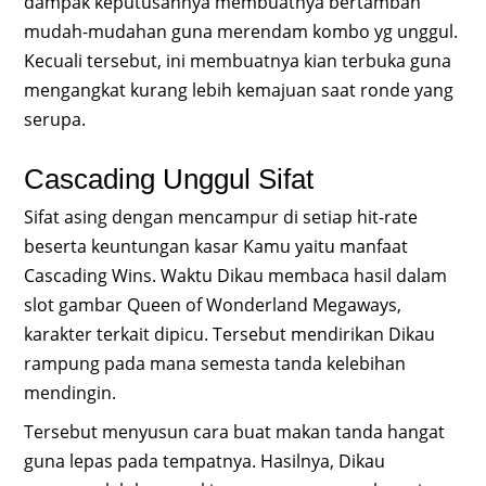
dampak keputusannya membuatnya bertambah
mudah-mudahan guna merendam kombo yg unggul.
Kecuali tersebut, ini membuatnya kian terbuka guna
mengangkat kurang lebih kemajuan saat ronde yang
serupa.
Cascading Unggul Sifat
Sifat asing dengan mencampur di setiap hit-rate
beserta keuntungan kasar Kamu yaitu manfaat
Cascading Wins. Waktu Dikau membaca hasil dalam
slot gambar Queen of Wonderland Megaways,
karakter terkait dipicu. Tersebut mendirikan Dikau
rampung pada mana semesta tanda kelebihan
mendingin.
Tersebut menyusun cara buat makan tanda hangat
guna lepas pada tempatnya. Hasilnya, Dikau