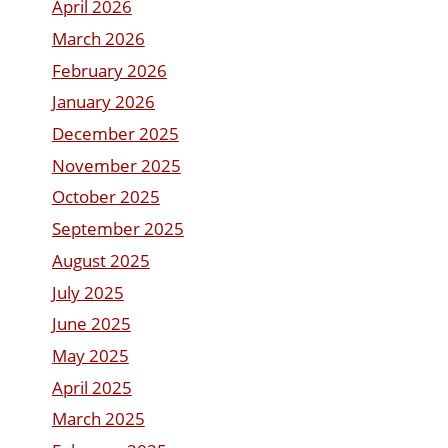
April 2026
March 2026
February 2026
January 2026
December 2025
November 2025
October 2025
September 2025
August 2025
July 2025
June 2025
May 2025
April 2025
March 2025