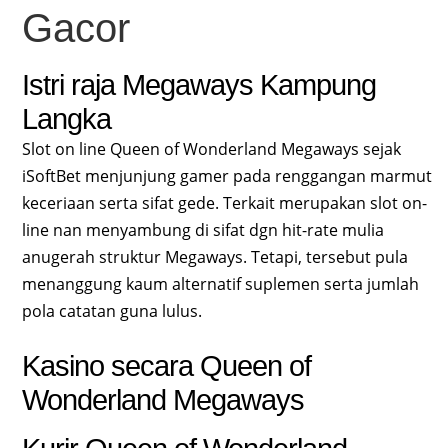
Gacor
Istri raja Megaways Kampung
Langka
Slot on line Queen of Wonderland Megaways sejak
iSoftBet menjunjung gamer pada renggangan marmut
keceriaan serta sifat gede. Terkait merupakan slot on-
line nan menyambung di sifat dgn hit-rate mulia
anugerah struktur Megaways. Tetapi, tersebut pula
menanggung kaum alternatif suplemen serta jumlah
pola catatan guna lulus.
Kasino secara Queen of
Wonderland Megaways