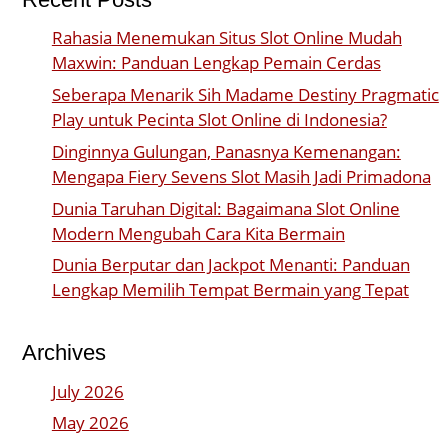
Rahasia Menemukan Situs Slot Online Mudah
Maxwin: Panduan Lengkap Pemain Cerdas
Seberapa Menarik Sih Madame Destiny Pragmatic
Play untuk Pecinta Slot Online di Indonesia?
Dinginnya Gulungan, Panasnya Kemenangan:
Mengapa Fiery Sevens Slot Masih Jadi Primadona
Dunia Taruhan Digital: Bagaimana Slot Online
Modern Mengubah Cara Kita Bermain
Dunia Berputar dan Jackpot Menanti: Panduan
Lengkap Memilih Tempat Bermain yang Tepat
Archives
July 2026
May 2026