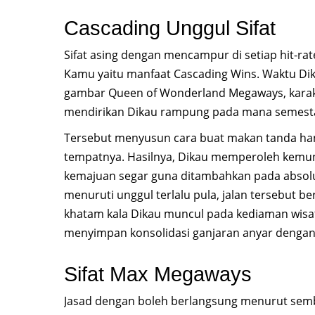
Cascading Unggul Sifat
Sifat asing dengan mencampur di setiap hit-ra
Kamu yaitu manfaat Cascading Wins. Waktu Di
gambar Queen of Wonderland Megaways, karakte
mendirikan Dikau rampung pada mana semesta
Tersebut menyusun cara buat makan tanda ha
tempatnya. Hasilnya, Dikau memperoleh kemu
kemajuan segar guna ditambahkan pada absolu
menuruti unggul terlalu pula, jalan tersebut ber
khatam kala Dikau muncul pada kediaman wisa
menyimpan konsolidasi ganjaran anyar dengan
Sifat Max Megaways
Jasad dengan boleh berlangsung menurut semb