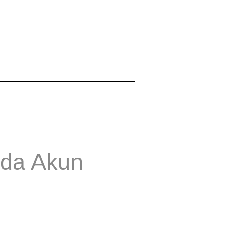
Ada Akun