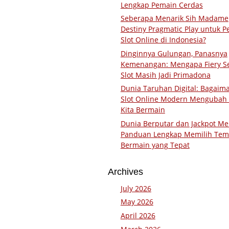
Lengkap Pemain Cerdas
Seberapa Menarik Sih Madame
Destiny Pragmatic Play untuk P
Slot Online di Indonesia?
Dinginnya Gulungan, Panasnya
Kemenangan: Mengapa Fiery S
Slot Masih Jadi Primadona
Dunia Taruhan Digital: Bagaim
Slot Online Modern Mengubah
Kita Bermain
Dunia Berputar dan Jackpot Me
Panduan Lengkap Memilih Tem
Bermain yang Tepat
Archives
July 2026
May 2026
April 2026