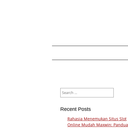
Search
for:
Recent Posts
Rahasia Menemukan Situs Slot
Online Mudah Maxwin: Pandu