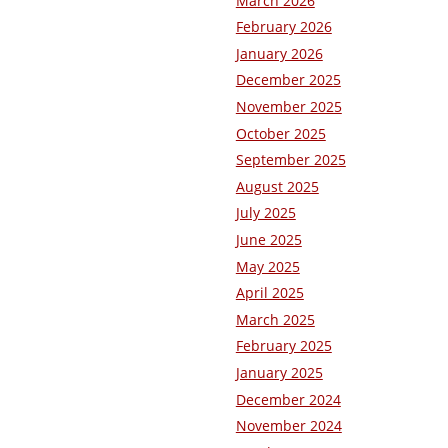
March 2026
February 2026
January 2026
December 2025
November 2025
October 2025
September 2025
August 2025
July 2025
June 2025
May 2025
April 2025
March 2025
February 2025
January 2025
December 2024
November 2024