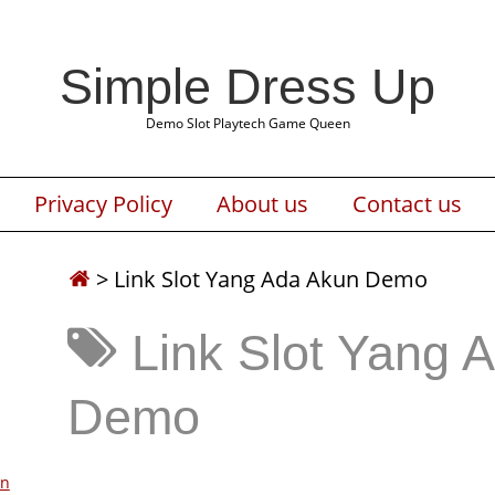
Simple Dress Up
Demo Slot Playtech Game Queen
Privacy Policy
About us
Contact us
>
Link Slot Yang Ada Akun Demo
Link Slot Yang 
Demo
an