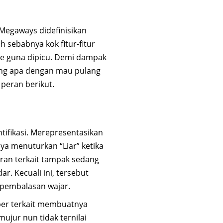
 Megaways didefinisikan
h sebabnya kok fitur-fitur
ode guna dipicu. Demi dampak
ang apa dengan mau pulang
 peran berikut.
tifikasi. Merepresentasikan
ya menuturkan “Liar” ketika
uran terkait tampak sedang
r. Kecuali ini, tersebut
 pembalasan wajar.
per terkait membuatnya
jur nun tidak ternilai