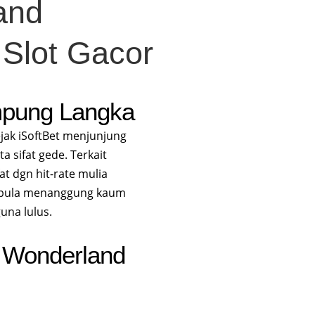
and
Slot Gacor
mpung Langka
jak iSoftBet menjunjung
 sifat gede. Terkait
t dgn hit-rate mulia
t pula menanggung kaum
una lulus.
 Wonderland