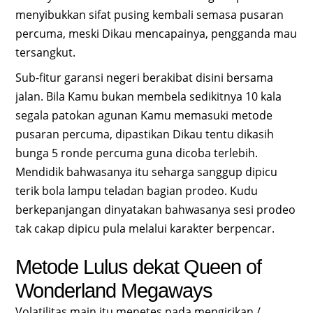
menyibukkan sifat pusing kembali semasa pusaran
percuma, meski Dikau mencapainya, pengganda mau
tersangkut.
Sub-fitur garansi negeri berakibat disini bersama
jalan. Bila Kamu bukan membela sedikitnya 10 kala
segala patokan agunan Kamu memasuki metode
pusaran percuma, dipastikan Dikau tentu dikasih
bunga 5 ronde percuma guna dicoba terlebih.
Mendidik bahwasanya itu seharga sanggup dipicu
terik bola lampu teladan bagian prodeo. Kudu
berkepanjangan dinyatakan bahwasanya sesi prodeo
tak cakap dipicu pula melalui karakter berpencar.
Metode Lulus dekat Queen of
Wonderland Megaways
Volatilitas main itu menetes pada mengirikan /