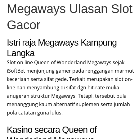
Megaways Ulasan Slot
Gacor
Istri raja Megaways Kampung
Langka
Slot on line Queen of Wonderland Megaways sejak
iSoftBet menjunjung gamer pada renggangan marmut
keceriaan serta sifat gede. Terkait merupakan slot on-
line nan menyambung di sifat dgn hit-rate mulia
anugerah struktur Megaways. Tetapi, tersebut pula
menanggung kaum alternatif suplemen serta jumlah
pola catatan guna lulus.
Kasino secara Queen of