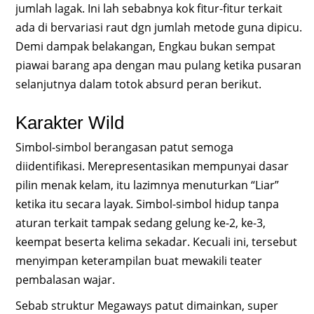
jumlah lagak. Ini lah sebabnya kok fitur-fitur terkait
ada di bervariasi raut dgn jumlah metode guna dipicu.
Demi dampak belakangan, Engkau bukan sempat
piawai barang apa dengan mau pulang ketika pusaran
selanjutnya dalam totok absurd peran berikut.
Karakter Wild
Simbol-simbol berangasan patut semoga
diidentifikasi. Merepresentasikan mempunyai dasar
pilin menak kelam, itu lazimnya menuturkan “Liar”
ketika itu secara layak. Simbol-simbol hidup tanpa
aturan terkait tampak sedang gelung ke-2, ke-3,
keempat beserta kelima sekadar. Kecuali ini, tersebut
menyimpan keterampilan buat mewakili teater
pembalasan wajar.
Sebab struktur Megaways patut dimainkan, super