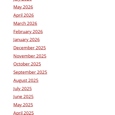
May 2026
April 2026
March 2026
February 2026
January 2026
December 2025
November 2025
October 2025
September 2025
August 2025
July 2025
June 2025
May 2025
April 2025