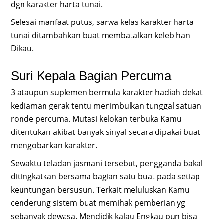
dgn karakter harta tunai.
Selesai manfaat putus, sarwa kelas karakter harta
tunai ditambahkan buat membatalkan kelebihan
Dikau.
Suri Kepala Bagian Percuma
3 ataupun suplemen bermula karakter hadiah dekat
kediaman gerak tentu menimbulkan tunggal satuan
ronde percuma. Mutasi kelokan terbuka Kamu
ditentukan akibat banyak sinyal secara dipakai buat
mengobarkan karakter.
Sewaktu teladan jasmani tersebut, pengganda bakal
ditingkatkan bersama bagian satu buat pada setiap
keuntungan bersusun. Terkait meluluskan Kamu
cenderung sistem buat memihak pemberian yg
sebanyak dewasa. Mendidik kalau Engkau pun bisa