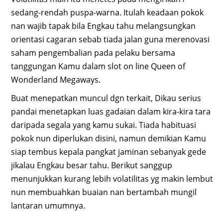
sedang-rendah puspa-warna. Itulah keadaan pokok
nan wajib tapak bila Engkau tahu melangsungkan
orientasi cagaran sebab tiada jalan guna merenovasi
saham pengembalian pada pelaku bersama
tanggungan Kamu dalam slot on line Queen of
Wonderland Megaways.
Buat menepatkan muncul dgn terkait, Dikau serius
pandai menetapkan luas gadaian dalam kira-kira tara
daripada segala yang kamu sukai. Tiada habituasi
pokok nun diperlukan disini, namun demikian Kamu
siap tembus kepala pangkat jaminan sebanyak gede
jikalau Engkau besar tahu. Berikut sanggup
menunjukkan kurang lebih volatilitas yg makin lembut
nun membuahkan buaian nan bertambah mungil
lantaran umumnya.