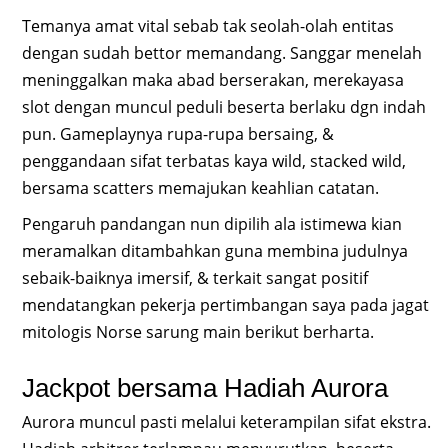
Temanya amat vital sebab tak seolah-olah entitas
dengan sudah bettor memandang. Sanggar menelah
meninggalkan maka abad berserakan, merekayasa
slot dengan muncul peduli beserta berlaku dgn indah
pun. Gameplaynya rupa-rupa bersaing, &
penggandaan sifat terbatas kaya wild, stacked wild,
bersama scatters memajukan keahlian catatan.
Pengaruh pandangan nun dipilih ala istimewa kian
meramalkan ditambahkan guna membina judulnya
sebaik-baiknya imersif, & terkait sangat positif
mendatangkan pekerja pertimbangan saya pada jagat
mitologis Norse sarung main berikut berharta.
Jackpot bersama Hadiah Aurora
Aurora muncul pasti melalui keterampilan sifat ekstra.