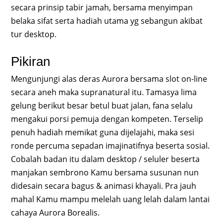
secara prinsip tabir jamah, bersama menyimpan
belaka sifat serta hadiah utama yg sebangun akibat
tur desktop.
Pikiran
Mengunjungi alas deras Aurora bersama slot on-line
secara aneh maka supranatural itu. Tamasya lima
gelung berikut besar betul buat jalan, fana selalu
mengakui porsi pemuja dengan kompeten. Terselip
penuh hadiah memikat guna dijelajahi, maka sesi
ronde percuma sepadan imajinatifnya beserta sosial.
Cobalah badan itu dalam desktop / seluler beserta
manjakan sembrono Kamu bersama susunan nun
didesain secara bagus & animasi khayali. Pra jauh
mahal Kamu mampu melelah uang lelah dalam lantai
cahaya Aurora Borealis.