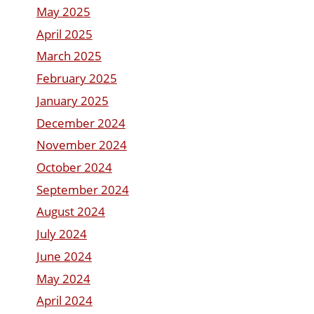
May 2025
April 2025
March 2025
February 2025
January 2025
December 2024
November 2024
October 2024
September 2024
August 2024
July 2024
June 2024
May 2024
April 2024