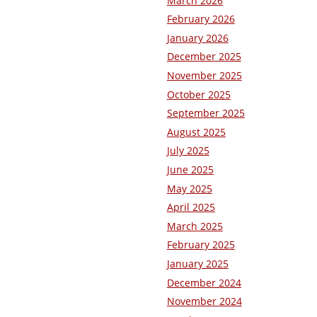
March 2026
February 2026
January 2026
December 2025
November 2025
October 2025
September 2025
August 2025
July 2025
June 2025
May 2025
April 2025
March 2025
February 2025
January 2025
December 2024
November 2024