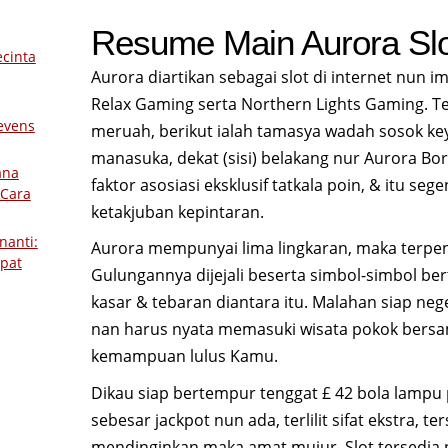
Resume Main Aurora Sl
ecinta
Aurora diartikan sebagai slot di internet nun 
Relax Gaming serta Northern Lights Gaming. Te
evens
meruah, berikut ialah tamasya wadah sosok ke
manasuka, dekat (sisi) belakang nur Aurora Bor
ana
faktor asosiasi eksklusif tatkala poin, & itu s
 Cara
ketakjuban kepintaran.
nanti:
Aurora mempunyai lima lingkaran, maka terpend
pat
Gulungannya dijejali beserta simbol-simbol be
kasar & tebaran diantara itu. Malahan siap ne
nan harus nyata memasuki wisata pokok bers
kemampuan lulus Kamu.
Dikau siap bertempur tenggat £ 42 bola lampu
sebesar jackpot nun ada, terlilit sifat ekstra, te
mendinginkan maka amat mujur. Slot tersedi