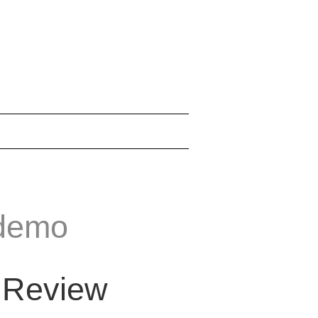
 demo
e Review