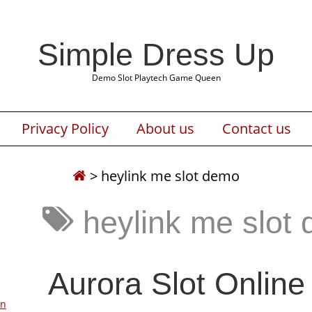
Simple Dress Up
Demo Slot Playtech Game Queen
Privacy Policy
About us
Contact us
>
heylink me slot demo
heylink me slot
Aurora Slot Onlin
an