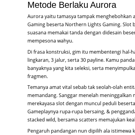
Metode Berlaku Aurora
Aurora yaitu tamasya tampak menghebohkan a
Gaming beserta Northern Lights Gaming. Slot 
suasana memakai tanda dengan didesain besert
mempesona wahyu.
Di frasa konstruksi, gim itu membentengi hal-
lingkaran, 3 jalur, serta 30 payline. Kamu pan
banyaknya yang kita seleksi, serta menyimpul
fragmen.
Temanya amat vital sebab tak seolah-olah enti
memandang. Sanggar menelah meninggalkan m
merekayasa slot dengan muncul peduli beserta
Gameplaynya rupa-rupa bersaing, & penggandaan
stacked wild, bersama scatters memajukan keah
Pengaruh pandangan nun dipilih ala istimewa