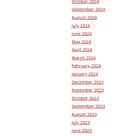
October 2024
September 2024
August 2024
July 2024
June 2024
May 2024
April 2024
March 2024
February 2024
January 2024
December 2023
November 2023
October 2023
September 2023
August 2023
July 2023
June 2023