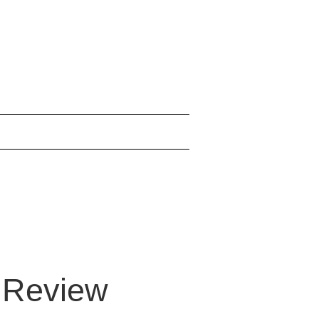
e Review