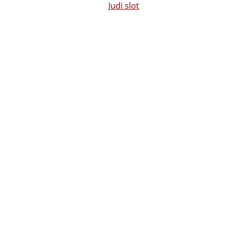
Judi slot