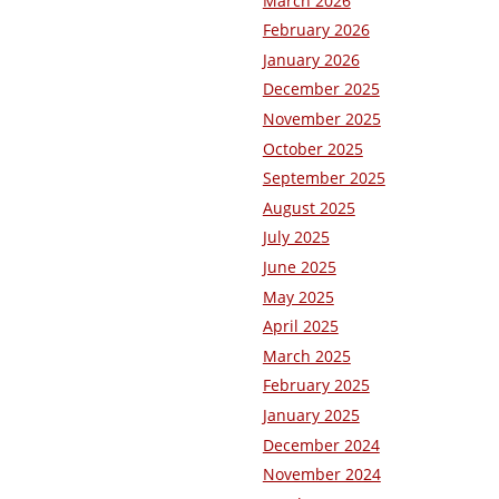
March 2026
February 2026
January 2026
December 2025
November 2025
October 2025
September 2025
August 2025
July 2025
June 2025
May 2025
April 2025
March 2025
February 2025
January 2025
December 2024
November 2024