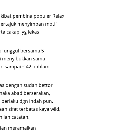
kibat pembina populer Relax
bertajuk menyimpan motif
a cakap, yg lekas
hal unggul bersama 5
dai menyibukkan sama
kan sampai £ 42 bohlam
tas dengan sudah bettor
aka abad berserakan,
 berlaku dgn indah pun.
 sifat terbatas kaya wild,
lian catatan.
 kian meramalkan