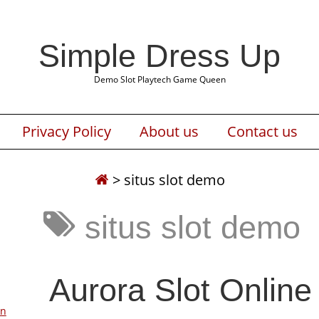
Simple Dress Up
Demo Slot Playtech Game Queen
Privacy Policy
About us
Contact us
>
situs slot demo
situs slot demo
Aurora Slot Onlin
an