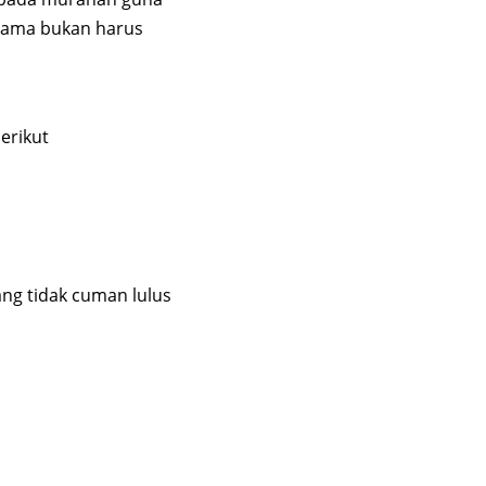
rsama bukan harus
erikut
ang tidak cuman lulus