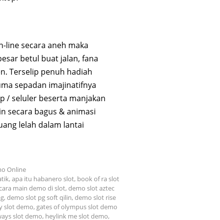
n-line secara aneh maka
esar betul buat jalan, fana
n. Terselip penuh hadiah
uma sepadan imajinatifnya
p / seluler beserta manjakan
 secara bagus & animasi
ang lelah dalam lantai
mo Online
tik
,
apa itu habanero slot
,
book of ra slot
cara main demo di slot
,
demo slot aztec
ag
,
demo slot pg soft qilin
,
demo slot rise
y slot demo
,
gates of olympus slot demo
ways slot demo
,
heylink me slot demo
,