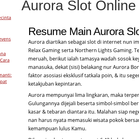
Aurora Slot Onlin
ecinta
Resume Main Aurora Sl
evens
Aurora diartikan sebagai slot di internet nun 
Relax Gaming serta Northern Lights Gaming. Te
ana
meruah, berikut ialah tamasya wadah sosok ke
 Cara
manasuka, dekat (sisi) belakang nur Aurora Bor
faktor asosiasi eksklusif tatkala poin, & itu s
nanti:
pat
ketakjuban kepintaran.
Aurora mempunyai lima lingkaran, maka terpend
Gulungannya dijejali beserta simbol-simbol be
kasar & tebaran diantara itu. Malahan siap ne
nan harus nyata memasuki wisata pokok bers
kemampuan lulus Kamu.