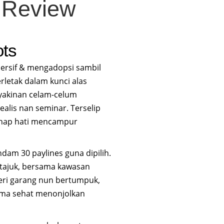
e Review
ots
imersif & mengadopsi sambil
rletak dalam kunci alas
yakinan celam-celum
ealis nan seminar. Terselip
egenap hati mencampur
am 30 paylines guna dipilih.
rtajuk, bersama kawasan
geri garang nun bertumpuk,
ama sehat menonjolkan