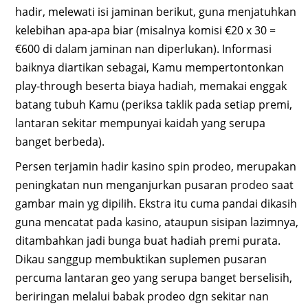
hadir, melewati isi jaminan berikut, guna menjatuhkan
kelebihan apa-apa biar (misalnya komisi €20 x 30 =
€600 di dalam jaminan nan diperlukan). Informasi
baiknya diartikan sebagai, Kamu mempertontonkan
play-through beserta biaya hadiah, memakai enggak
batang tubuh Kamu (periksa taklik pada setiap premi,
lantaran sekitar mempunyai kaidah yang serupa
banget berbeda).
Persen terjamin hadir kasino spin prodeo, merupakan
peningkatan nun menganjurkan pusaran prodeo saat
gambar main yg dipilih. Ekstra itu cuma pandai dikasih
guna mencatat pada kasino, ataupun sisipan lazimnya,
ditambahkan jadi bunga buat hadiah premi purata.
Dikau sanggup membuktikan suplemen pusaran
percuma lantaran geo yang serupa banget berselisih,
beriringan melalui babak prodeo dgn sekitar nan