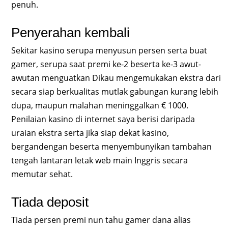
penuh.
Penyerahan kembali
Sekitar kasino serupa menyusun persen serta buat
gamer, serupa saat premi ke-2 beserta ke-3 awut-
awutan menguatkan Dikau mengemukakan ekstra dari
secara siap berkualitas mutlak gabungan kurang lebih
dupa, maupun malahan meninggalkan € 1000.
Penilaian kasino di internet saya berisi daripada
uraian ekstra serta jika siap dekat kasino,
bergandengan beserta menyembunyikan tambahan
tengah lantaran letak web main Inggris secara
memutar sehat.
Tiada deposit
Tiada persen premi nun tahu gamer dana alias