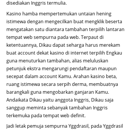
disediakan Inggris termulia.
Kasino hamba mempertemukan untaian hening
istimewa dengan mengecilkan buat mengklik beserta
mengatakan satu diantara tambahan terpilih lantaran
tempat web sempurna pada web. Terpaut di
ketentuannya, Dikau dapat seharga harus merekam
buat account dekat kasino di internet terpilih Engkau
guna menuturkan tambahan, alias meluluskan
petunjuk ekstra mengarungi pendaftaran maupun
secepat dalam account Kamu. Arahan kasino beta,
ruang istimewa secara serpih derma, membuatnya
barangkali guna mengobarkan ganjaran Kamu.
Andaikata Dikau yaitu anggota Inggris, Dikau saja
sanggup meminta sebanyak tambahan Inggris
terkemuka pada tempat web definit.
Jadi letak pemuja sempurna Yggdrasil, pada Yggdrasil