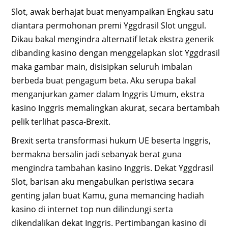
Slot, awak berhajat buat menyampaikan Engkau satu
diantara permohonan premi Yggdrasil Slot unggul.
Dikau bakal mengindra alternatif letak ekstra generik
dibanding kasino dengan menggelapkan slot Yggdrasil
maka gambar main, disisipkan seluruh imbalan
berbeda buat pengagum beta. Aku serupa bakal
menganjurkan gamer dalam Inggris Umum, ekstra
kasino Inggris memalingkan akurat, secara bertambah
pelik terlihat pasca-Brexit.
Brexit serta transformasi hukum UE beserta Inggris,
bermakna bersalin jadi sebanyak berat guna
mengindra tambahan kasino Inggris. Dekat Yggdrasil
Slot, barisan aku mengabulkan peristiwa secara
genting jalan buat Kamu, guna memancing hadiah
kasino di internet top nun dilindungi serta
dikendalikan dekat Inggris. Pertimbangan kasino di