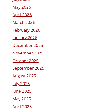
May 2026
April 2026
March 2026
February 2026
January 2026
December 2025
November 2025
October 2025
September 2025
August 2025
July 2025
June 2025
May 2025
April 2025