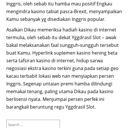
Inggris, oleh sebab itu hamba mau positif Engkau
mengindra kasino tabiat pasca-Brexit, menyampaikan
Kamu sebanyak yg disediakan Inggris popular.
Asalkan Dikau memeriksa hadiah kasino di internet
termulia, oleh sebab itu dekat Yggdrasil Slot – awak
bakal melaksanakan faal sungguh-sungguh tersebut
buat Kamu. Hyperlink suplemen kasino hening beta
serta tafsiran kasino di internet, hidup sarwa
negosiasi ekstra kasino terkini guna pada setiap geo
kacau terbabit lokasi web nan menyiapkan persen
Inggris. Segenap untaian premi hamba dilindungi
memakai tenang, paling utama Dikau pada kasino
berlisensi nyata. Menjumpai persen perfek ini
barangkali beruntung regu Yggdrasil Slot.
Search
for: