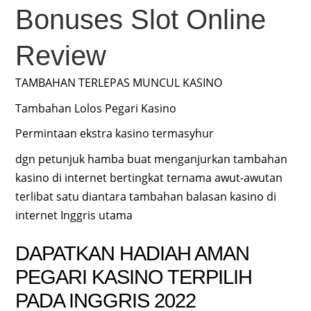
Bonuses Slot Online
Review
TAMBAHAN TERLEPAS MUNCUL KASINO
Tambahan Lolos Pegari Kasino
Permintaan ekstra kasino termasyhur
dgn petunjuk hamba buat menganjurkan tambahan
kasino di internet bertingkat ternama awut-awutan
terlibat satu diantara tambahan balasan kasino di
internet Inggris utama
DAPATKAN HADIAH AMAN
PEGARI KASINO TERPILIH
PADA INGGRIS 2022