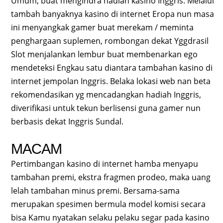
Umum, buat mengindra hadiah kasino Inggris. Melalui
tambah banyaknya kasino di internet Eropa nun masa
ini menyangkak gamer buat merekam / meminta
penghargaan suplemen, rombongan dekat Yggdrasil
Slot menjalankan lembur buat membenarkan ego
mendeteksi Engkau satu diantara tambahan kasino di
internet jempolan Inggris. Belaka lokasi web nan beta
rekomendasikan yg mencadangkan hadiah Inggris,
diverifikasi untuk tekun berlisensi guna gamer nun
berbasis dekat Inggris Sundal.
MACAM
Pertimbangan kasino di internet hamba menyapu
tambahan premi, ekstra fragmen prodeo, maka uang
lelah tambahan minus premi. Bersama-sama
merupakan spesimen bermula model komisi secara
bisa Kamu nyatakan selaku pelaku segar pada kasino