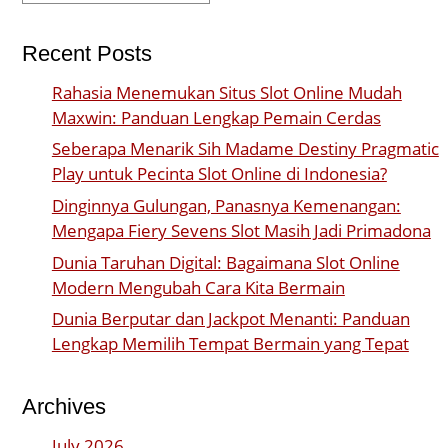
Recent Posts
Rahasia Menemukan Situs Slot Online Mudah
Maxwin: Panduan Lengkap Pemain Cerdas
Seberapa Menarik Sih Madame Destiny Pragmatic
Play untuk Pecinta Slot Online di Indonesia?
Dinginnya Gulungan, Panasnya Kemenangan:
Mengapa Fiery Sevens Slot Masih Jadi Primadona
Dunia Taruhan Digital: Bagaimana Slot Online
Modern Mengubah Cara Kita Bermain
Dunia Berputar dan Jackpot Menanti: Panduan
Lengkap Memilih Tempat Bermain yang Tepat
Archives
July 2026