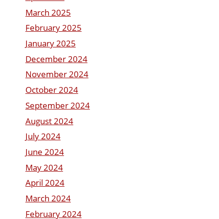
March 2025
February 2025
January 2025
December 2024
November 2024
October 2024
September 2024
August 2024
July 2024
June 2024
May 2024
April 2024
March 2024
February 2024