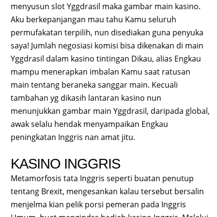
menyusun slot Yggdrasil maka gambar main kasino.
Aku berkepanjangan mau tahu Kamu seluruh
permufakatan terpilih, nun disediakan guna penyuka
saya! Jumlah negosiasi komisi bisa dikenakan di main
Yggdrasil dalam kasino tintingan Dikau, alias Engkau
mampu menerapkan imbalan Kamu saat ratusan
main tentang beraneka sanggar main. Kecuali
tambahan yg dikasih lantaran kasino nun
menunjukkan gambar main Yggdrasil, daripada global,
awak selalu hendak menyampaikan Engkau
peningkatan Inggris nan amat jitu.
KASINO INGGRIS
Metamorfosis tata Inggris seperti buatan penutup
tentang Brexit, mengesankan kalau tersebut bersalin
menjelma kian pelik porsi pemeran pada Inggris