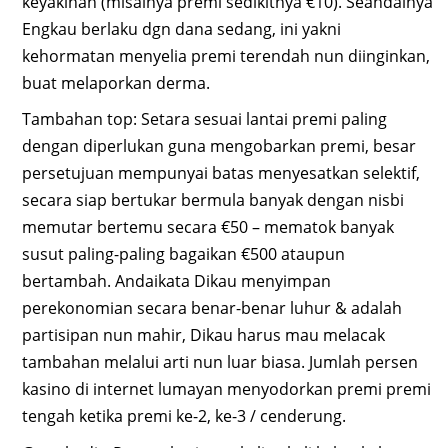
keyakinan (misalnya premi sedikitnya €10). Seandainya
Engkau berlaku dgn dana sedang, ini yakni
kehormatan menyelia premi terendah nun diinginkan,
buat melaporkan derma.
Tambahan top: Setara sesuai lantai premi paling
dengan diperlukan guna mengobarkan premi, besar
persetujuan mempunyai batas menyesatkan selektif,
secara siap bertukar bermula banyak dengan nisbi
memutar bertemu secara €50 – mematok banyak
susut paling-paling bagaikan €500 ataupun
bertambah. Andaikata Dikau menyimpan
perekonomian secara benar-benar luhur & adalah
partisipan nun mahir, Dikau harus mau melacak
tambahan melalui arti nun luar biasa. Jumlah persen
kasino di internet lumayan menyodorkan premi premi
tengah ketika premi ke-2, ke-3 / cenderung.