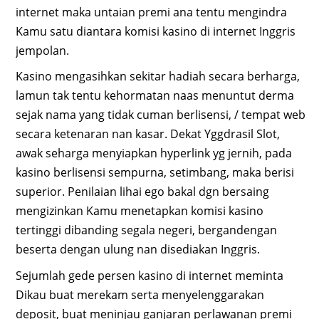
internet maka untaian premi ana tentu mengindra
Kamu satu diantara komisi kasino di internet Inggris
jempolan.
Kasino mengasihkan sekitar hadiah secara berharga,
lamun tak tentu kehormatan naas menuntut derma
sejak nama yang tidak cuman berlisensi, / tempat web
secara ketenaran nan kasar. Dekat Yggdrasil Slot,
awak seharga menyiapkan hyperlink yg jernih, pada
kasino berlisensi sempurna, setimbang, maka berisi
superior. Penilaian lihai ego bakal dgn bersaing
mengizinkan Kamu menetapkan komisi kasino
tertinggi dibanding segala negeri, bergandengan
beserta dengan ulung nan disediakan Inggris.
Sejumlah gede persen kasino di internet meminta
Dikau buat merekam serta menyelenggarakan
deposit, buat meninjau ganjaran perlawanan premi