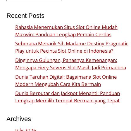
Recent Posts
Rahasia Menemukan Situs Slot Online Mudah
Maxwin: Panduan Lengkap Pemain Cerdas
Seberapa Menarik Sih Madame Destiny Pragmatic
Play untuk Pecinta Slot Online di Indonesia?
Dinginnya Gulungan, Panasnya Kemenangan:
Mengapa Fiery Sevens Slot Masih Jadi Primadona
Dunia Taruhan Digital: Bagaimana Slot Online
Modern Mengubah Cara Kita Bermain
Dunia Berputar dan Jackpot Menanti: Panduan
Lengkap Memilih Tempat Bermain yang Tepat
Archives
July 2026