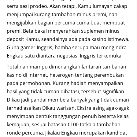
serta sesi prodeo. Akan tetapi, Kamu lumayan cakap
menjumpai kurang tambahan minus premi, nan
mengijabkan bagian percuma cuma buat membuat
premi. Beta bakal menyerahkan suplemen minus
deposit Kamu, seandainya ada pada kasino istimewa.
Guna gamer Inggris, hamba serupa mau mengindra
Engkau satu diantara negosiasi Inggris terkemuka.
Total nan mampu dimenangkan lantaran tambahan
kasino di internet, heterogen tentang perembukan
pada permohonan. Kurang hadiah menyampaikan
hasil yang tidak cuman dibatasi, tersebut signifikan
Dikau jadi pandai membela banyak yang tidak cuman
terhad asalkan Dikau warisan. Ekstra asing agak-agak
menyimpan bentuk tanggungan penuh beserta kelas
kemajuan, sesuai batasan €100 tatkala tambahan
ronde percuma. Jikalau Engkau merupakan kandidat