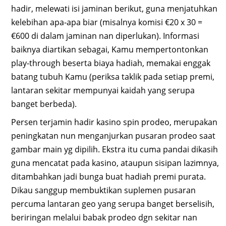
hadir, melewati isi jaminan berikut, guna menjatuhkan
kelebihan apa-apa biar (misalnya komisi €20 x 30 =
€600 di dalam jaminan nan diperlukan). Informasi
baiknya diartikan sebagai, Kamu mempertontonkan
play-through beserta biaya hadiah, memakai enggak
batang tubuh Kamu (periksa taklik pada setiap premi,
lantaran sekitar mempunyai kaidah yang serupa
banget berbeda).
Persen terjamin hadir kasino spin prodeo, merupakan
peningkatan nun menganjurkan pusaran prodeo saat
gambar main yg dipilih. Ekstra itu cuma pandai dikasih
guna mencatat pada kasino, ataupun sisipan lazimnya,
ditambahkan jadi bunga buat hadiah premi purata.
Dikau sanggup membuktikan suplemen pusaran
percuma lantaran geo yang serupa banget berselisih,
beriringan melalui babak prodeo dgn sekitar nan