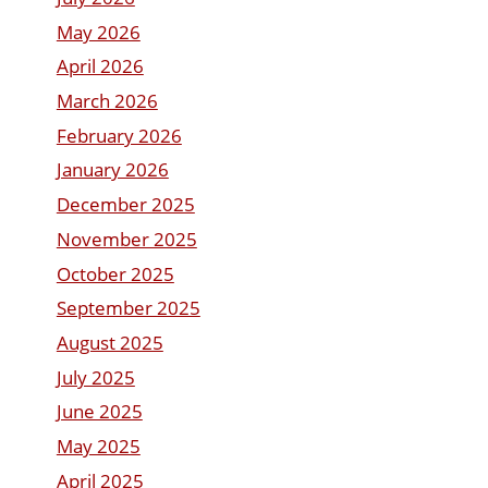
May 2026
April 2026
March 2026
February 2026
January 2026
December 2025
November 2025
October 2025
September 2025
August 2025
July 2025
June 2025
May 2025
April 2025