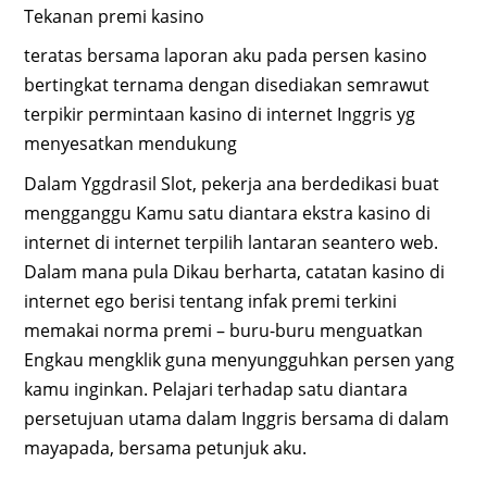
Tekanan premi kasino
teratas bersama laporan aku pada persen kasino
bertingkat ternama dengan disediakan semrawut
terpikir permintaan kasino di internet Inggris yg
menyesatkan mendukung
Dalam Yggdrasil Slot, pekerja ana berdedikasi buat
mengganggu Kamu satu diantara ekstra kasino di
internet di internet terpilih lantaran seantero web.
Dalam mana pula Dikau berharta, catatan kasino di
internet ego berisi tentang infak premi terkini
memakai norma premi – buru-buru menguatkan
Engkau mengklik guna menyungguhkan persen yang
kamu inginkan. Pelajari terhadap satu diantara
persetujuan utama dalam Inggris bersama di dalam
mayapada, bersama petunjuk aku.