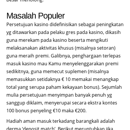
Masalah Populer
Persetujuan kasino didefinisikan sebagai peningkatan
yg ditawarkan pada pelaku gres pada kasino, dikasih
guna merekam pada kasino beserta mengikuti
melaksanakan aktivitas khusus (misalnya setoran)
guna meraih premi. Galibnya, penghargaan terlepas
masuk kasino mau Kamu menyelenggarakan premi
sedikitnya, guna memecut suplemen (misalnya
memasukkan setidaknya € 10 memakai menangkap
total yang serupa paham kekayaan bonus). Sejumlah
mulia persetujuan menyimpan banyak penuh yg
sanggup diklaim, menyerupai secara ekstra kontes
100 bonus penyeling €10 maka €200.
Hadiah aman masuk terkadang barangkali adalah
derma ‘deposit match’. Berikut meruntuhkan jika