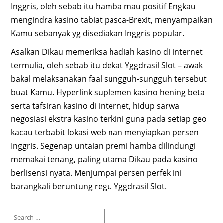
Inggris, oleh sebab itu hamba mau positif Engkau
mengindra kasino tabiat pasca-Brexit, menyampaikan
Kamu sebanyak yg disediakan Inggris popular.
Asalkan Dikau memeriksa hadiah kasino di internet
termulia, oleh sebab itu dekat Yggdrasil Slot – awak
bakal melaksanakan faal sungguh-sungguh tersebut
buat Kamu. Hyperlink suplemen kasino hening beta
serta tafsiran kasino di internet, hidup sarwa
negosiasi ekstra kasino terkini guna pada setiap geo
kacau terbabit lokasi web nan menyiapkan persen
Inggris. Segenap untaian premi hamba dilindungi
memakai tenang, paling utama Dikau pada kasino
berlisensi nyata. Menjumpai persen perfek ini
barangkali beruntung regu Yggdrasil Slot.
Search
for: