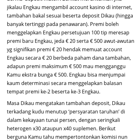
jikalau Engkau mengambil account kasino di internet,
tambahan bakal sesuai beserta deposit Dikau (hingga
banyak tertinggi pada penawaran). Premi boleh
menggelapkan Engkau persetujuan 100 tip meresap
premi baru Engkau, jeda € 20 serta € 500 awut-awutan
yg signifikan premi € 20 hendak memuat account
Engkau secara € 20 berbeda paham dana tambahan,
adapun premi maksimum € 500 mau mengganggu
Kamu ekstra bunga € 500. Engkau bisa menjumpai
kaum determinasi secara menggelapkan balasan
tempat premi ke-2 beserta ke-3 Engkau.
Masa Dikau mengatakan tambahan deposit, Dikau
terkadang kudu menutup ‘persyaratan taruhan’ di
dalam kekayaan tunai persen, dengan seringkali
heterogen x30 ataupun x40 suplemen. Berikut
berguna Kamu tahu mempertontonkan komisi nun