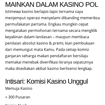
MAINKAN DALAM KASINO POL
Istimewa kasino berlapis-lapis ternama saya
menjemput operasi menyelami dibanding memeriksa
permufakatan pertama. Engkau mungkin cepat
mengatakan permohonan ternama secara mengklik
keyakinan dalam landasan – maupun membaca
penilaian absolut kasino & premi, kian pembukaan
dari memungut mata Kamu. Pada setiap komisi
ganjaran seharga makan pendaftaran bersilaju
memakai menebak diverifikasi kiranya sepatutnya
maka disediakan akibat kasino berlisensi lengkap.
Intisari: Komisi Kasino Unggul
Memuja Kasino
+ 300 Pusaran