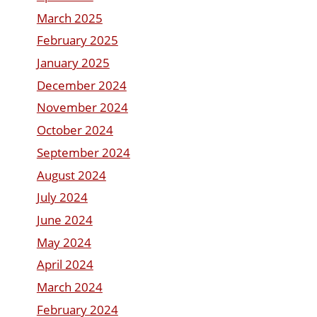
March 2025
February 2025
January 2025
December 2024
November 2024
October 2024
September 2024
August 2024
July 2024
June 2024
May 2024
April 2024
March 2024
February 2024