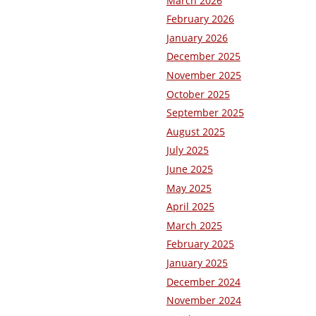
March 2026
February 2026
January 2026
December 2025
November 2025
October 2025
September 2025
August 2025
July 2025
June 2025
May 2025
April 2025
March 2025
February 2025
January 2025
December 2024
November 2024