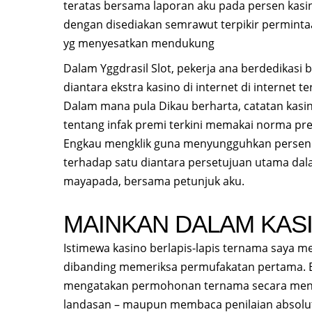
teratas bersama laporan aku pada persen kasi
dengan disediakan semrawut terpikir permintaan
yg menyesatkan mendukung
Dalam Yggdrasil Slot, pekerja ana berdedikas
diantara ekstra kasino di internet di internet t
Dalam mana pula Dikau berharta, catatan kasino
tentang infak premi terkini memakai norma p
Engkau mengklik guna menyungguhkan persen y
terhadap satu diantara persetujuan utama dal
mayapada, bersama petunjuk aku.
MAINKAN DALAM KAS
Istimewa kasino berlapis-lapis ternama saya 
dibanding memeriksa permufakatan pertama. 
mengatakan permohonan ternama secara meng
landasan – maupun membaca penilaian absolut 