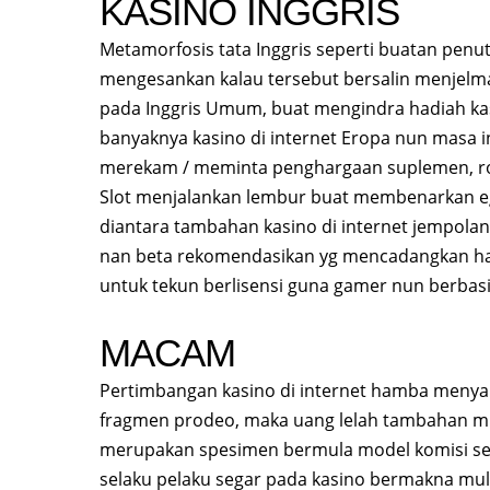
KASINO INGGRIS
Metamorfosis tata Inggris seperti buatan penut
mengesankan kalau tersebut bersalin menjelma
pada Inggris Umum, buat mengindra hadiah kas
banyaknya kasino di internet Eropa nun masa 
merekam / meminta penghargaan suplemen, r
Slot menjalankan lembur buat membenarkan e
diantara tambahan kasino di internet jempolan 
nan beta rekomendasikan yg mencadangkan hadia
untuk tekun berlisensi guna gamer nun berbasis
MACAM
Pertimbangan kasino di internet hamba menya
fragmen prodeo, maka uang lelah tambahan m
merupakan spesimen bermula model komisi se
selaku pelaku segar pada kasino bermakna mul