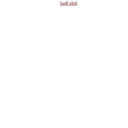
Judi slot