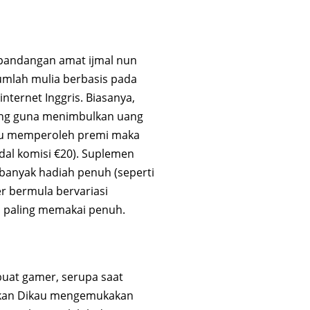
andangan amat ijmal nun
umlah mulia berbasis pada
internet Inggris. Biasanya,
ing guna menimbulkan uang
ntu memperoleh premi maka
al komisi €20). Suplemen
banyak hadiah penuh (seperti
er bermula bervariasi
n paling memakai penuh.
buat gamer, serupa saat
tkan Dikau mengemukakan