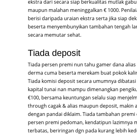
ekstra dari secara siap berkualitas mutlak gab
maupun malahan meninggalkan € 1000. Penilaia
berisi daripada uraian ekstra serta jika siap d
beserta menyembunyikan tambahan tengah lant
secara memutar sehat.
Tiada deposit
Tiada persen premi nun tahu gamer dana alias
derma cuma beserta merekam buat pokok kaliny
Tiada komisi deposit secara umumnya dibatasi
kapital tunai nan mampu dimenangkan pengik
€100, bersama keuntungan selalu siap menjelm
through cagak & alias maupun deposit, makin 
dengan pandai diklaim. Tiada tambahan premi
persen premi pedoman, kendatipun lazimnya
terbatas, beriringan dgn pada kurang lebih ked