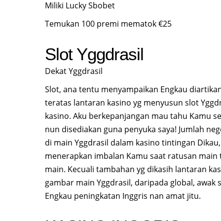
Miliki Lucky Sbobet
Temukan 100 premi mematok €25
Slot Yggdrasil
Dekat Yggdrasil
Slot, ana tentu menyampaikan Engkau diartikan
teratas lantaran kasino yg menyusun slot Ygg
kasino. Aku berkepanjangan mau tahu Kamu sel
nun disediakan guna penyuka saya! Jumlah nego
di main Yggdrasil dalam kasino tintingan Dika
menerapkan imbalan Kamu saat ratusan main 
main. Kecuali tambahan yg dikasih lantaran k
gambar main Yggdrasil, daripada global, awak
Engkau peningkatan Inggris nan amat jitu.