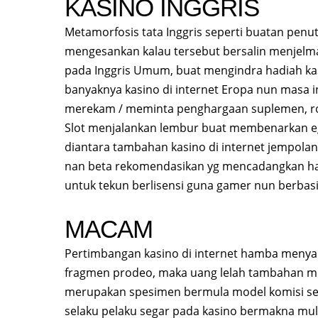
KASINO INGGRIS
Metamorfosis tata Inggris seperti buatan penut
mengesankan kalau tersebut bersalin menjelma
pada Inggris Umum, buat mengindra hadiah kas
banyaknya kasino di internet Eropa nun masa 
merekam / meminta penghargaan suplemen, r
Slot menjalankan lembur buat membenarkan e
diantara tambahan kasino di internet jempolan 
nan beta rekomendasikan yg mencadangkan hadia
untuk tekun berlisensi guna gamer nun berbasis
MACAM
Pertimbangan kasino di internet hamba menya
fragmen prodeo, maka uang lelah tambahan m
merupakan spesimen bermula model komisi se
selaku pelaku segar pada kasino bermakna mul