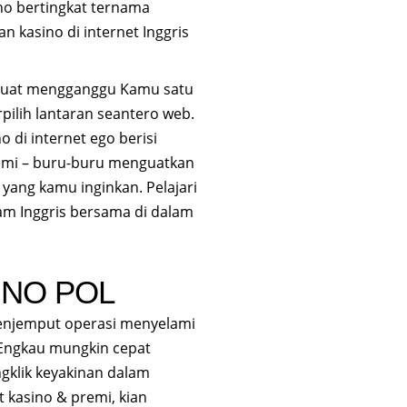
no bertingkat ternama
 kasino di internet Inggris
i buat mengganggu Kamu satu
erpilih lantaran seantero web.
 di internet ego berisi
remi – buru-buru menguatkan
ang kamu inginkan. Pelajari
am Inggris bersama di dalam
INO POL
menjemput operasi menyelami
Engkau mungkin cepat
klik keyakinan dalam
kasino & premi, kian