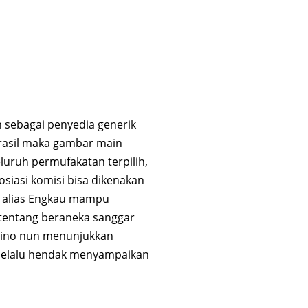
 sebagai penyedia generik
drasil maka gambar main
uruh permufakatan terpilih,
siasi komisi bisa dikenakan
u, alias Engkau mampu
tentang beraneka sanggar
asino nun menunjukkan
 selalu hendak menyampaikan