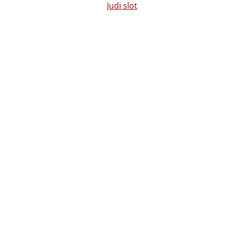
Judi slot