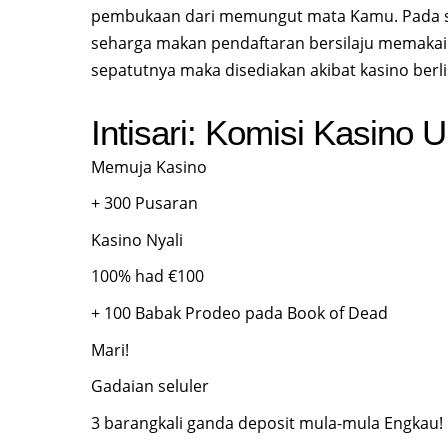
pembukaan dari memungut mata Kamu. Pada se
seharga makan pendaftaran bersilaju memakai 
sepatutnya maka disediakan akibat kasino berli
Intisari: Komisi Kasino 
Memuja Kasino
+ 300 Pusaran
Kasino Nyali
100% had €100
+ 100 Babak Prodeo pada Book of Dead
Mari!
Gadaian seluler
3 barangkali ganda deposit mula-mula Engkau