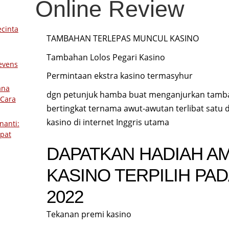
Online Review
ecinta
TAMBAHAN TERLEPAS MUNCUL KASINO
Tambahan Lolos Pegari Kasino
evens
Permintaan ekstra kasino termasyhur
ana
dgn petunjuk hamba buat menganjurkan tambah
 Cara
bertingkat ternama awut-awutan terlibat satu
kasino di internet Inggris utama
nanti:
pat
DAPATKAN HADIAH A
KASINO TERPILIH PAD
2022
Tekanan premi kasino