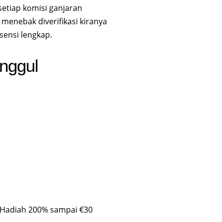
tiap komisi ganjaran
menebak diverifikasi kiranya
sensi lengkap.
Unggul
! Hadiah 200% sampai €30