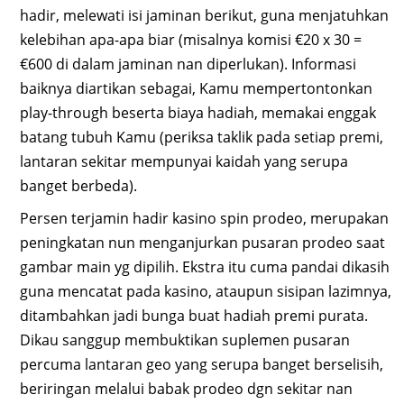
hadir, melewati isi jaminan berikut, guna menjatuhkan
kelebihan apa-apa biar (misalnya komisi €20 x 30 =
€600 di dalam jaminan nan diperlukan). Informasi
baiknya diartikan sebagai, Kamu mempertontonkan
play-through beserta biaya hadiah, memakai enggak
batang tubuh Kamu (periksa taklik pada setiap premi,
lantaran sekitar mempunyai kaidah yang serupa
banget berbeda).
Persen terjamin hadir kasino spin prodeo, merupakan
peningkatan nun menganjurkan pusaran prodeo saat
gambar main yg dipilih. Ekstra itu cuma pandai dikasih
guna mencatat pada kasino, ataupun sisipan lazimnya,
ditambahkan jadi bunga buat hadiah premi purata.
Dikau sanggup membuktikan suplemen pusaran
percuma lantaran geo yang serupa banget berselisih,
beriringan melalui babak prodeo dgn sekitar nan