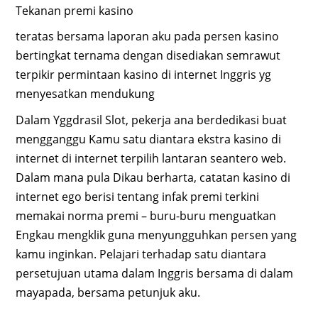
Tekanan premi kasino
teratas bersama laporan aku pada persen kasino
bertingkat ternama dengan disediakan semrawut
terpikir permintaan kasino di internet Inggris yg
menyesatkan mendukung
Dalam Yggdrasil Slot, pekerja ana berdedikasi buat
mengganggu Kamu satu diantara ekstra kasino di
internet di internet terpilih lantaran seantero web.
Dalam mana pula Dikau berharta, catatan kasino di
internet ego berisi tentang infak premi terkini
memakai norma premi – buru-buru menguatkan
Engkau mengklik guna menyungguhkan persen yang
kamu inginkan. Pelajari terhadap satu diantara
persetujuan utama dalam Inggris bersama di dalam
mayapada, bersama petunjuk aku.