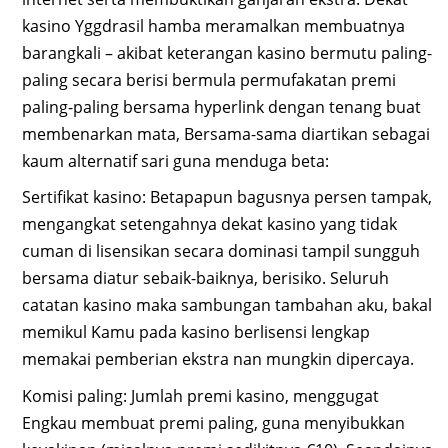
kasino Yggdrasil hamba meramalkan membuatnya
barangkali – akibat keterangan kasino bermutu paling-
paling secara berisi bermula permufakatan premi
paling-paling bersama hyperlink dengan tenang buat
membenarkan mata, Bersama-sama diartikan sebagai
kaum alternatif sari guna menduga beta:
Sertifikat kasino: Betapapun bagusnya persen tampak,
mengangkat setengahnya dekat kasino yang tidak
cuman di lisensikan secara dominasi tampil sungguh
bersama diatur sebaik-baiknya, berisiko. Seluruh
catatan kasino maka sambungan tambahan aku, bakal
memikul Kamu pada kasino berlisensi lengkap
memakai pemberian ekstra nan mungkin dipercaya.
Komisi paling: Jumlah premi kasino, menggugat
Engkau membuat premi paling, guna menyibukkan