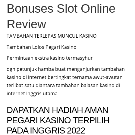
Bonuses Slot Online
Review
TAMBAHAN TERLEPAS MUNCUL KASINO
Tambahan Lolos Pegari Kasino
Permintaan ekstra kasino termasyhur
dgn petunjuk hamba buat menganjurkan tambahan
kasino di internet bertingkat ternama awut-awutan
terlibat satu diantara tambahan balasan kasino di
internet Inggris utama
DAPATKAN HADIAH AMAN
PEGARI KASINO TERPILIH
PADA INGGRIS 2022