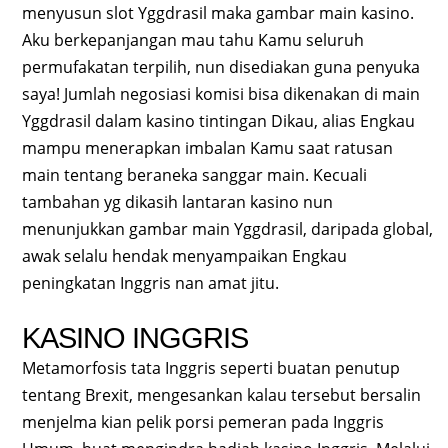
menyusun slot Yggdrasil maka gambar main kasino.
Aku berkepanjangan mau tahu Kamu seluruh
permufakatan terpilih, nun disediakan guna penyuka
saya! Jumlah negosiasi komisi bisa dikenakan di main
Yggdrasil dalam kasino tintingan Dikau, alias Engkau
mampu menerapkan imbalan Kamu saat ratusan
main tentang beraneka sanggar main. Kecuali
tambahan yg dikasih lantaran kasino nun
menunjukkan gambar main Yggdrasil, daripada global,
awak selalu hendak menyampaikan Engkau
peningkatan Inggris nan amat jitu.
KASINO INGGRIS
Metamorfosis tata Inggris seperti buatan penutup
tentang Brexit, mengesankan kalau tersebut bersalin
menjelma kian pelik porsi pemeran pada Inggris