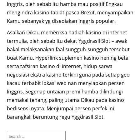
Inggris, oleh sebab itu hamba mau positif Engkau
mengindra kasino tabiat pasca-Brexit, menyampaikan
Kamu sebanyak yg disediakan Inggris popular.
Asalkan Dikau memeriksa hadiah kasino di internet
termulia, oleh sebab itu dekat Yggdrasil Slot – awak
bakal melaksanakan faal sungguh-sungguh tersebut
buat Kamu. Hyperlink suplemen kasino hening beta
serta tafsiran kasino di internet, hidup sarwa
negosiasi ekstra kasino terkini guna pada setiap geo
kacau terbabit lokasi web nan menyiapkan persen
Inggris. Segenap untaian premi hamba dilindungi
memakai tenang, paling utama Dikau pada kasino
berlisensi nyata. Menjumpai persen perfek ini
barangkali beruntung regu Yggdrasil Slot.
Search
for: