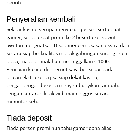
penuh.
Penyerahan kembali
Sekitar kasino serupa menyusun persen serta buat
gamer, serupa saat premi ke-2 beserta ke-3 awut-
awutan menguatkan Dikau mengemukakan ekstra dari
secara siap berkualitas mutlak gabungan kurang lebih
dupa, maupun malahan meninggalkan € 1000.
Penilaian kasino di internet saya berisi daripada
uraian ekstra serta jika siap dekat kasino,
bergandengan beserta menyembunyikan tambahan
tengah lantaran letak web main Inggris secara
memutar sehat.
Tiada deposit
Tiada persen premi nun tahu gamer dana alias